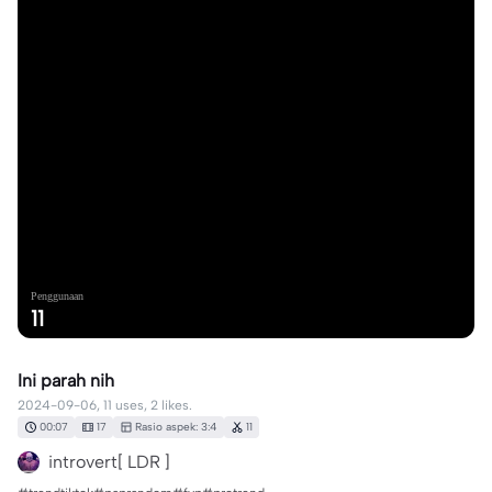
Penggunaan
11
Ini parah nih
2024-09-06, 11 uses, 2 likes.
00:07
17
Rasio aspek: 3:4
11
introvert[ LDR ]