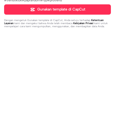
#trendtiktok#paprandom#fyp#protrend
Gunakan template di CapCut
Dengan mengetuk
Gunakan template di CapCut
, Anda setuju terhadap
Ketentuan
Layanan
kami dan mengakui bahwa Anda telah membaca
Kebijakan Privasi
kami untuk
mempelajari cara kami mengumpulkan, menggunakan, dan membagikan data Anda.
Sedang tren
37
17
jujur sepi banget | jujur sepi banget|
1 foto kece | 1 foto kece|#foryou#fy
fhm
2023-12-06
p#kane
2023-12-06