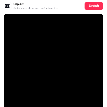
CapCut
Unduh
Editor video all-in-one yang sedang tren