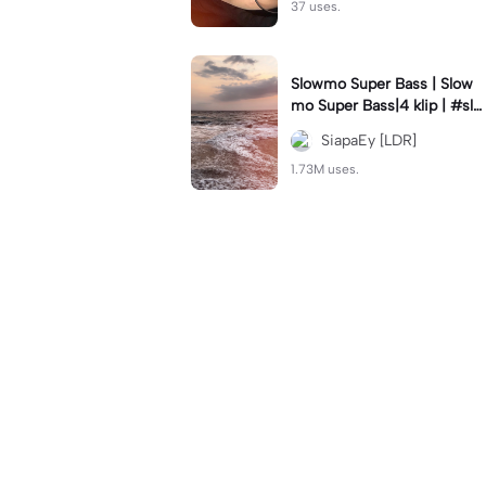
37 uses.
Slowmo Super Bass | Slow
mo Super Bass|4 klip | #slo
wmo #velocity #trend #tre
SiapaEy [LDR]
ndtiktok #siapaey
1.73M uses.