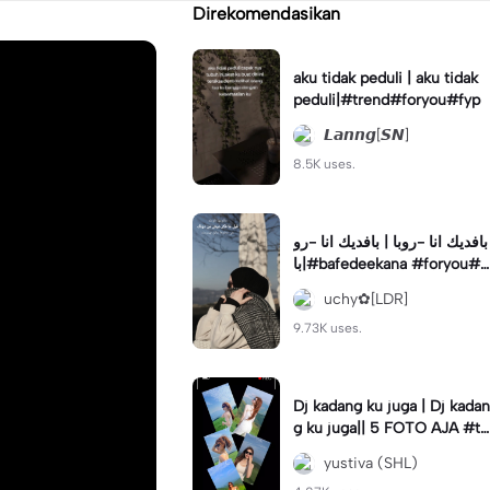
Direkomendasikan
aku tidak peduli | aku tidak
peduli|#trend#foryou#fyp
𝙇𝙖𝙣𝙣𝙜[𝙎𝙉]
8.5K uses.
بافديك انا -روبا | بافديك انا -رو
با|#bafedeekana #foryou#a
rabic#arabicsong#fyp
uchy✿[LDR]
9.73K uses.
Dj kadang ku juga | Dj kadan
g ku juga|| 5 FOTO AJA #tr
ansisi #soundviraltiktok #fy
yustiva (SHL)
p #trend