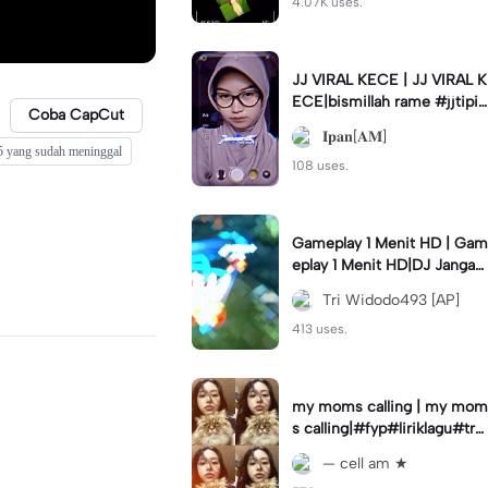
4.07K uses.
JJ VIRAL KECE | JJ VIRAL K
ECE|bismillah rame #jjtipis
Coba CapCut
#viral#fyp#ipan_prst
𝐈𝐩𝐚𝐧[𝐀𝐌]
5 yang sudah meninggal
108 uses.
Gameplay 1 Menit HD | Gam
eplay 1 Menit HD|DJ Jangan
Ganggu Pacarku #mlbbgam
Tri Widodo493 [AP]
eplay #mlbbtrendtiktok
413 uses.
my moms calling | my mom
s calling|#fyp#liriklagu#tre
nd#cellam
— cell am ★