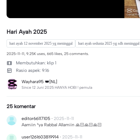
Hari Ayah 2025
hari ayah 12 november 2025 yg meninggal
hari ayah sedunia 2025 yg sdh meninggal
2025-11-11, 9.25K uses, 665 likes, 25 comments.
Membutuhkan: klip 1
Rasio aspek: 9:16
Wayhara95 👑[NL]
Since 12 Juni 2025 HANYA HOBI ! pemula
25 komentar
editor66117105
·
2025-11-11
Aamiin ³ya Rabbal Allamiin 🙏🏻🙏🏻🙏🏻
user1261603819914
·
2025-11-11