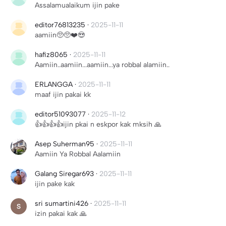
Assalamualaikum ijin pake
editor76813235
·
2025-11-11
aamiin🥺🥺❤️😍
hafiz8065
·
2025-11-11
Aamiin..aamiin...aamiin...ya robbal alamiin..
ERLANGGA
·
2025-11-11
maaf ijin pakai kk
editor51093077
·
2025-11-12
👍👍👍👍ijin pkai n eskpor kak mksih 🙏
Asep Suherman95
·
2025-11-11
Aamiin Ya Robbal Aalamiin
Galang Siregar693
·
2025-11-11
ijin pake kak
sri sumartini426
·
2025-11-11
izin pakai kak 🙏