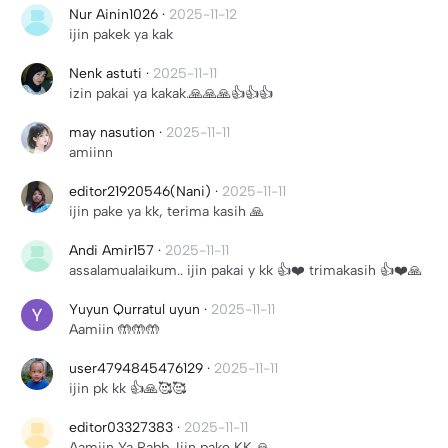
Nur Ainin1026
·
2025-11-12
ijin pakek ya kak
Nenk astuti
·
2025-11-11
izin pakai ya kakak.🙏🙏🙏👍👍👍
may nasution
·
2025-11-11
amiinn
editor21920546(Nani)
·
2025-11-11
ijin pake ya kk, terima kasih 🙏
Andi Amir157
·
2025-11-11
assalamualaikum.. ijin pakai y kk 👍❤️ trimakasih 👍❤️🙏
Yuyun Qurratul uyun
·
2025-11-11
Aamiin 🤲🤲🤲
user4794845476129
·
2025-11-11
ijin pk kk 👍🙏🥰🥰
editor03327383
·
2025-11-11
Aamiin Ya Rabb. Ijin pake KK 🙏