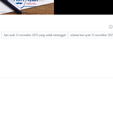
hari ayah 12 november 2025 yang sudah meninggal
selamat hari ayah 12 november 202