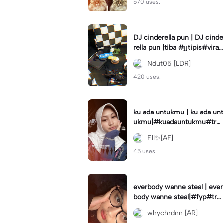
570 uses.
DJ cinderella pun | DJ cinde
rella pun |tiba #jjtipis#viral
#fyp#cinderellapuntiba #m
Ndut05 [LDR]
irror
420 uses.
ku ada untukmu | ku ada unt
ukmu|#kuadauntukmu#tre
nd#viral#fyp#foryou
Ell✨[AF]
45 uses.
everbody wanne steal | ever
body wanne steal|#fyp#tre
ndtiktiktok #ekspresikanjan
whychrdnn [AR]
uari