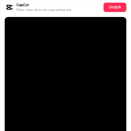
CapCut
Unduh
Editor video all-in-one yang sedang tren