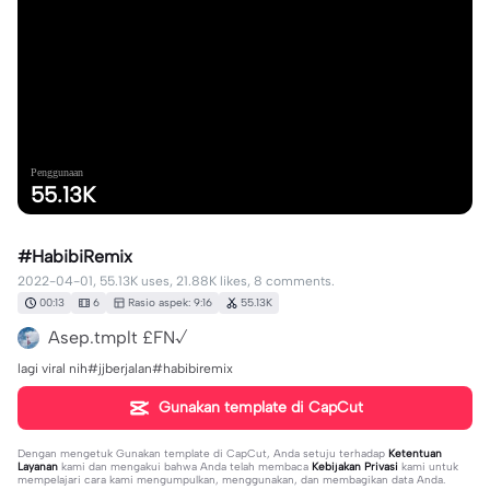
Penggunaan
55.13K
#HabibiRemix
2022-04-01, 55.13K uses, 21.88K likes, 8 comments.
00:13
6
Rasio aspek: 9:16
55.13K
Asep.tmplt £FN√
lagi viral nih#jjberjalan#habibiremix
Gunakan template di CapCut
Dengan mengetuk
Gunakan template di CapCut
, Anda setuju terhadap
Ketentuan
Layanan
kami dan mengakui bahwa Anda telah membaca
Kebijakan Privasi
kami untuk
mempelajari cara kami mengumpulkan, menggunakan, dan membagikan data Anda.