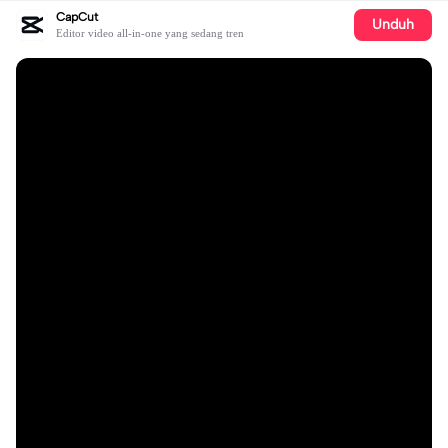
CapCut
Unduh
Editor video all-in-one yang sedang tren