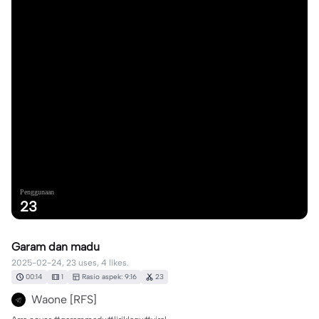
Penggunaan
23
Garam dan madu
2025-02-24, 23 uses, 4 likes.
00:14
1
Rasio aspek: 9:16
23
Waone [RFS]