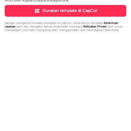
Arra cover #garammadu#liriklagu#viral
Gunakan template di CapCut
Dengan mengetuk
Gunakan template di CapCut
, Anda setuju terhadap
Ketentuan
Layanan
kami dan mengakui bahwa Anda telah membaca
Kebijakan Privasi
kami untuk
mempelajari cara kami mengumpulkan, menggunakan, dan membagikan data Anda.
Sedang tren
37
17
jujur sepi banget | jujur sepi banget|
1 foto kece | 1 foto kece|#foryou#fy
fhm
2023-12-06
p#kane
2023-12-06