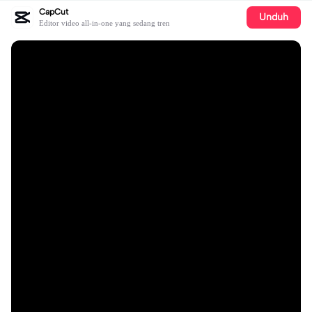
CapCut
Unduh
Editor video all-in-one yang sedang tren