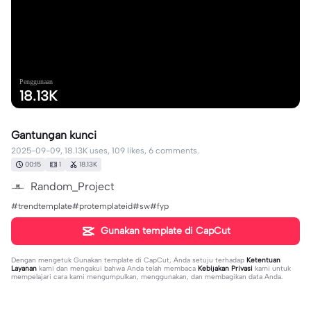
Penggunaan
18.13K
Gantungan kunci
2025-09-09, 18.13K uses, 109 likes, 6 comments.
00:15
1
18.13K
Random_Project
#trendtemplate#protemplateid#sw#fyp
Gunakan template di CapCut
Dengan mengetuk
Gunakan template di CapCut
, Anda setuju terhadap
Ketentuan
Layanan
kami dan mengakui bahwa Anda telah membaca
Kebijakan Privasi
kami untuk
mempelajari cara kami mengumpulkan, menggunakan, dan membagikan data Anda.