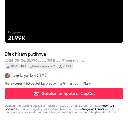
Penggunaan
21.99K
Efek hitam putihnya
2024-05-06, 21.99K uses, 918 likes, 19 comments.
00:59
1
Rasio aspek: 9:16
21.99K
deddyadza (TA)
#efekkeren#fotoestetik#blackwhite#hitamputih#bnw
Gunakan template di CapCut
Dengan mengetuk
Gunakan template di CapCut
, Anda setuju terhadap
Ketentuan
Layanan
kami dan mengakui bahwa Anda telah membaca
Kebijakan Privasi
kami untuk
mempelajari cara kami mengumpulkan, menggunakan, dan membagikan data Anda.