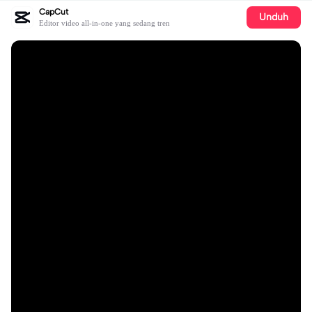
CapCut
Unduh
Editor video all-in-one yang sedang tren