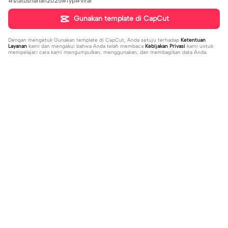
#statusharian2025#fyp#viral
Gunakan template di CapCut
Dengan mengetuk
Gunakan template di CapCut
, Anda setuju terhadap
Ketentuan
Layanan
kami dan mengakui bahwa Anda telah membaca
Kebijakan Privasi
kami untuk
mempelajari cara kami mengumpulkan, menggunakan, dan membagikan data Anda.
Sedang tren
1.32M
139
جمالك غير | جمالك غير |عبدالله ال فروا
Terlukis indah raut | Terlukis indah ra
2023-11-17
ن #قوالب_فخامه #fakhamah00
ut |#terlukis indah raut wajah mu da
2023-12-01
lam benakku