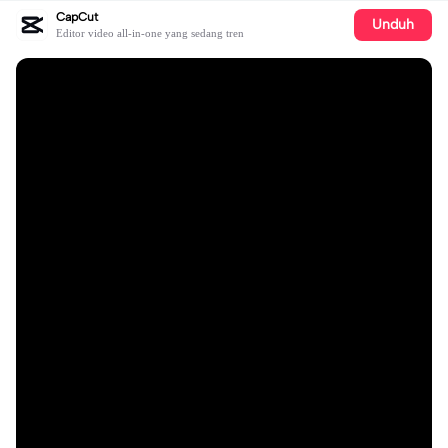
CapCut
Unduh
Editor video all-in-one yang sedang tren