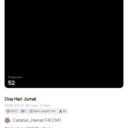
Penggunaan
52
Doa Hari Jumat
2025-04-17, 52 uses, 11 likes.
00:27
1
Rasio aspek: 9:16
52
Catatan_Harian74(CM)