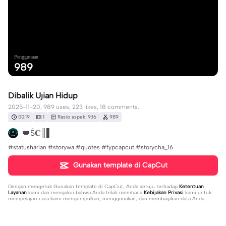
Penggunaan
989
Dibalik Ujian Hidup
2025-11-20, 989 uses, 223 likes, 18 comments.
00:19
1
Rasio aspek: 9:16
989
👑Ś𝐂║▌
#statusharian #storywa #quotes #fypcapcut #storycha_16
Gunakan template di CapCut
Dengan mengetuk
Gunakan template di CapCut
, Anda setuju terhadap
Ketentuan
Layanan
kami dan mengakui bahwa Anda telah membaca
Kebijakan Privasi
kami untuk
mempelajari cara kami mengumpulkan, menggunakan, dan membagikan data Anda.