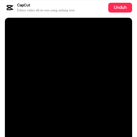
CapCut
Unduh
Editor video all-in-one yang sedang tren