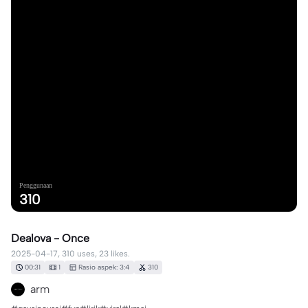
Penggunaan
310
Dealova - Once
2025-04-17, 310 uses, 23 likes.
00:31
1
Rasio aspek: 3:4
310
arm