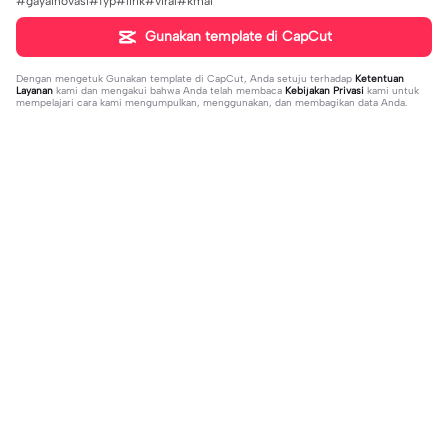
#gayainovasi#fyp#lirik#viral#kmai
Gunakan template di CapCut
Dengan mengetuk
Gunakan template di CapCut
, Anda setuju terhadap
Ketentuan
Layanan
kami dan mengakui bahwa Anda telah membaca
Kebijakan Privasi
kami untuk
mempelajari cara kami mengumpulkan, menggunakan, dan membagikan data Anda.
Sedang tren
8.5K
9.73K
aku tidak peduli | aku tidak peduli|#t
بافديك انا -روبا | بافديك انا -روبا|#bafe
rend#foryou#fyp
2023-12-11
deekana #foryou#arabic#arabicso
2024-01-20
ng#fyp