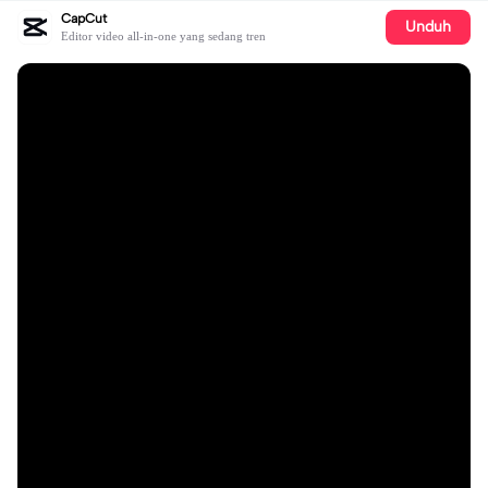
CapCut
Unduh
Editor video all-in-one yang sedang tren