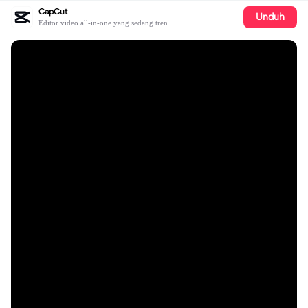
CapCut
Unduh
Editor video all-in-one yang sedang tren