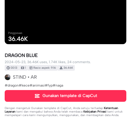
Penggunaan
36.46K
DRAGON BLUE
2024-05-23, 36.46K uses, 1.74K likes, 24 comments.
00:13
1
Rasio aspek: 9:16
36.46K
STIND • AR
#dragon#kece#animasi#fyp#naga
Gunakan template di CapCut
Dengan mengetuk
Gunakan template di CapCut
, Anda setuju terhadap
Ketentuan
Layanan
kami dan mengakui bahwa Anda telah membaca
Kebijakan Privasi
kami untuk
mempelajari cara kami mengumpulkan, menggunakan, dan membagikan data Anda.