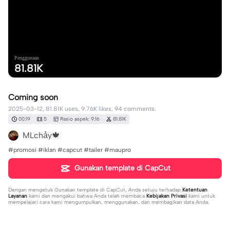
Penggunaan
81.81K
Coming soon
2025-03-12, 81.81K uses, 9.76K likes, 94 comments.
00:19
5
Rasio aspek: 9:16
81.81K
MLchảy🍁
#promosi #iklan #capcut #tailer #maupro
Gunakan template di CapCut
Dengan mengetuk
Gunakan template di CapCut
, Anda setuju terhadap
Ketentuan
Layanan
kami dan mengakui bahwa Anda telah membaca
Kebijakan Privasi
kami untuk
mempelajari cara kami mengumpulkan, menggunakan, dan membagikan data Anda.