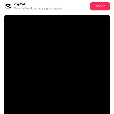
CapCut
Unduh
Editor video all-in-one yang sedang tren