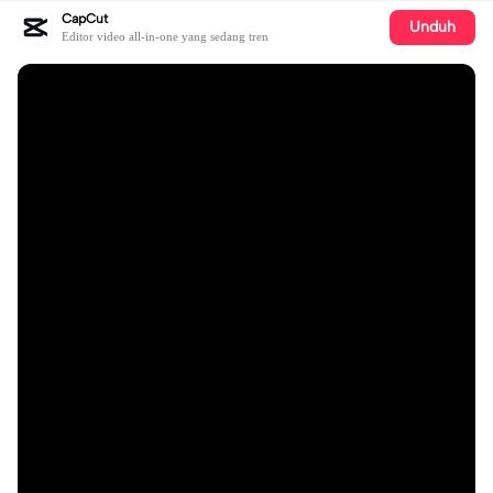
CapCut
Unduh
Editor video all-in-one yang sedang tren