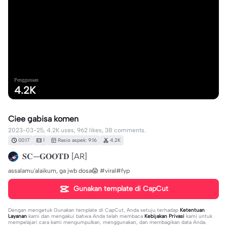
Penggunaan
4.2K
Ciee gabisa komen
2023-03-25, 4.2K uses, 962 likes, 38 comments.
00:17
1
Rasio aspek: 9:16
4.2K
𝐒𝐂—𝐆𝐎𝐎𝐓𝐃 [AR]
assalamu'alaikum, ga jwb dosa😱 #viral#fyp
Gunakan template di CapCut
Dengan mengetuk
Gunakan template di CapCut
, Anda setuju terhadap
Ketentuan
Layanan
kami dan mengakui bahwa Anda telah membaca
Kebijakan Privasi
kami untuk
mempelajari cara kami mengumpulkan, menggunakan, dan membagikan data Anda.