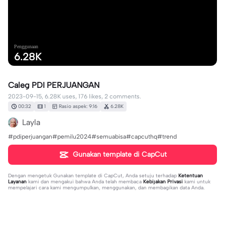
Penggunaan
6.28K
Caleg PDI PERJUANGAN
2023-09-15, 6.28K uses, 176 likes, 2 comments.
00:32
1
Rasio aspek: 9:16
6.28K
Layla
#pdiperjuangan#pemilu2024#semuabisa#capcuthq#trend
Gunakan template di CapCut
Dengan mengetuk
Gunakan template di CapCut
, Anda setuju terhadap
Ketentuan
Layanan
kami dan mengakui bahwa Anda telah membaca
Kebijakan Privasi
kami untuk
mempelajari cara kami mengumpulkan, menggunakan, dan membagikan data Anda.
2 komentar