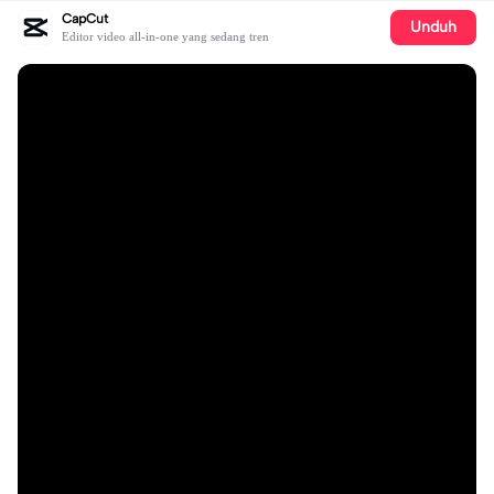
CapCut
Unduh
Editor video all-in-one yang sedang tren