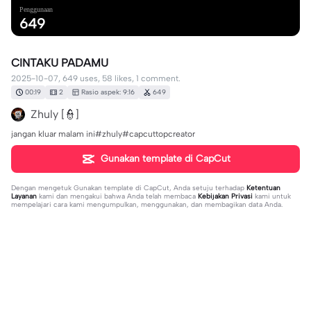
Penggunaan
649
CINTAKU PADAMU
2025-10-07, 649 uses, 58 likes, 1 comment.
00:19
2
Rasio aspek: 9:16
649
Zhuly [👮]
jangan kluar malam ini#zhuly#capcuttopcreator
Gunakan template di CapCut
Dengan mengetuk
Gunakan template di CapCut
, Anda setuju terhadap
Ketentuan
Layanan
kami dan mengakui bahwa Anda telah membaca
Kebijakan Privasi
kami untuk
mempelajari cara kami mengumpulkan, menggunakan, dan membagikan data Anda.
1 komentar
Winah Blasius
·
2025-10-17
🥰