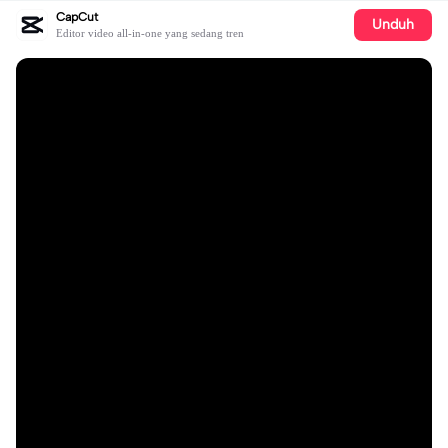
CapCut
Unduh
Editor video all-in-one yang sedang tren