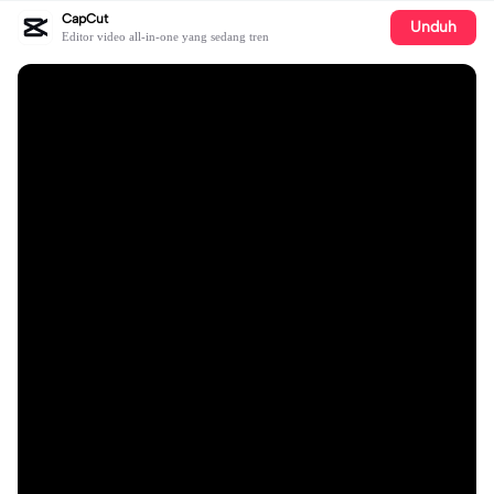
CapCut
Unduh
Editor video all-in-one yang sedang tren