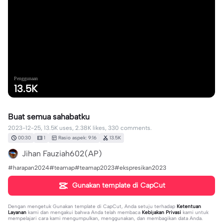
Penggunaan
13.5K
Buat semua sahabatku
2023-12-25, 13.5K uses, 2.38K likes, 330 comments.
00:30
1
Rasio aspek: 9:16
13.5K
Jihan Fauziah602(AP)
#harapan2024#teamap#teamap2023#ekspresikan2023
Gunakan template di CapCut
Dengan mengetuk
Gunakan template di CapCut
, Anda setuju terhadap
Ketentuan
Layanan
kami dan mengakui bahwa Anda telah membaca
Kebijakan Privasi
kami untuk
mempelajari cara kami mengumpulkan, menggunakan, dan membagikan data Anda.