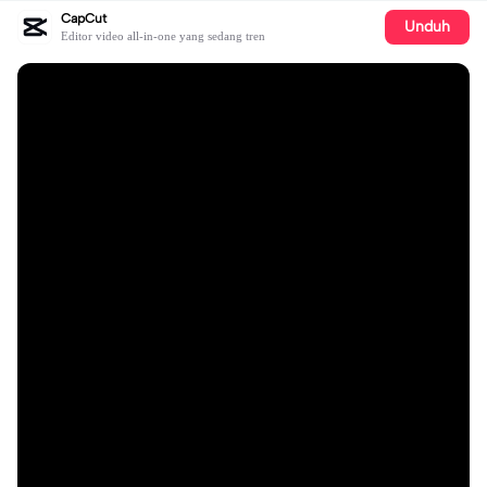
CapCut
Unduh
Editor video all-in-one yang sedang tren