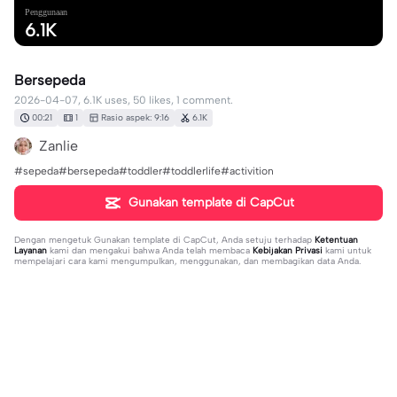
Penggunaan
6.1K
Bersepeda
2026-04-07, 6.1K uses, 50 likes, 1 comment.
00:21
1
Rasio aspek: 9:16
6.1K
Zanlie
#sepeda#bersepeda#toddler#toddlerlife#activition
Gunakan template di CapCut
Dengan mengetuk
Gunakan template di CapCut
, Anda setuju terhadap
Ketentuan
Layanan
kami dan mengakui bahwa Anda telah membaca
Kebijakan Privasi
kami untuk
mempelajari cara kami mengumpulkan, menggunakan, dan membagikan data Anda.
1 komentar
Mila Karmila88405
·
2026-04-24
🥺