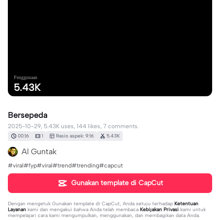
Penggunaan
5.43K
Bersepeda
2025-10-29, 5.43K uses, 144 likes, 7 comments.
00:16
1
Rasio aspek: 9:16
5.43K
Al Guntak
#viral#fyp#viral#trend#trending#capcut
Gunakan template di CapCut
Dengan mengetuk
Gunakan template di CapCut
, Anda setuju terhadap
Ketentuan
Layanan
kami dan mengakui bahwa Anda telah membaca
Kebijakan Privasi
kami untuk
mempelajari cara kami mengumpulkan, menggunakan, dan membagikan data Anda.