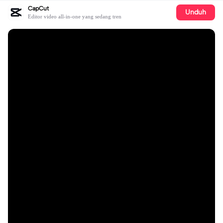
CapCut
Unduh
Editor video all-in-one yang sedang tren