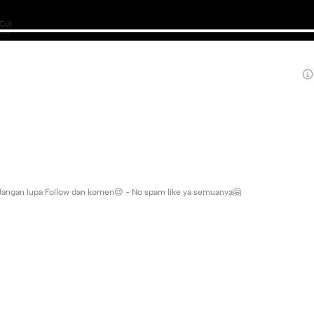
 Jangan lupa Follow dan komen😉 - No spam like ya semuanya🤗