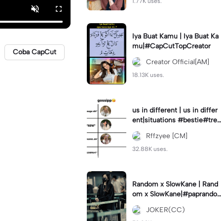
1.77K uses.
Iya Buat Kamu | Iya Buat Ka
mu|#CapCutTopCreator
Coba CapCut
Creator Official[AM]
18.13K uses.
us in different | us in differ
ent|situations #bestie#tren
d#trendtiktiktok
Rffzyee [CM]
32.88K uses.
Random x SlowKane | Rand
om x SlowKane|#paprando
m #6klip #estetik #fyp
JOKER(CC)