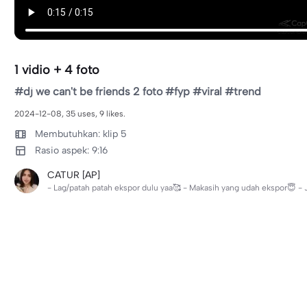
1 vidio + 4 foto
#dj we can't be friends 2 foto #fyp #viral #trend
2024-12-08, 35 uses, 9 likes.
Membutuhkan: klip 5
Rasio aspek: 9:16
CATUR [AP]
- Lag/patah patah ekspor dulu yaa🥰 - Makasih yang udah ekspor😇 -