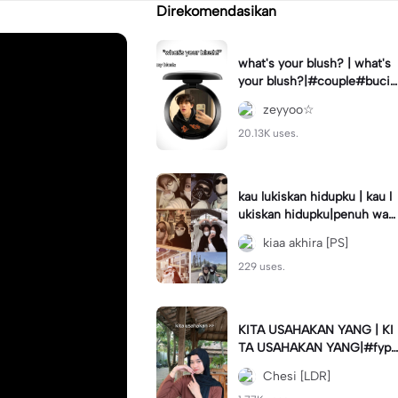
Direkomendasikan
what's your blush? | what's
your blush?|#couple#bucin
#trend#boyfriend#fyp
zeyyoo☆
20.13K uses.
kau lukiskan hidupku | kau l
ukiskan hidupku|penuh war
na#ekspresikanramadan#b
kiaa akhira [PS]
estie#viral#trend#fyp
229 uses.
KITA USAHAKAN YANG | KI
TA USAHAKAN YANG|#fyp
#katakata#trend#viral
Chesi [LDR]