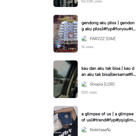
52.02K uses.
gendong aku pliss | gendon
g aku pliss|#fyp#foryou#tr
end#viral
FARZZZ [GM]
16 uses.
kau dan aku tak bisa | kau d
an aku tak bisa|bersama#liri
klagu#fyp#templatelirik
Shopia [LDR]
530 uses.
a glimpse of us | a glimpse
of us|#trend#fyp#jojiglimp
seofus#viral
Nobitaaa🪐