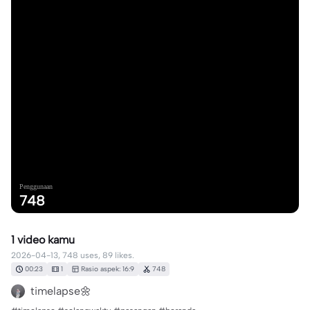
Penggunaan
748
1 video kamu
2026-04-13, 748 uses, 89 likes.
00:23
1
Rasio aspek: 16:9
748
timelapse🌼