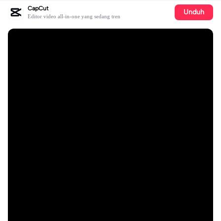
CapCut
Unduh
Editor video all-in-one yang sedang tren