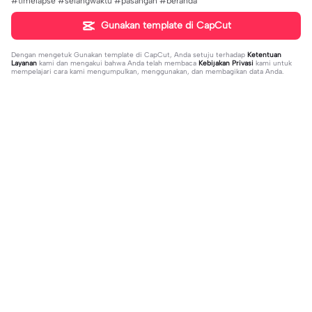
#timelapse #selangwaktu #pasangan #beranda
Gunakan template di CapCut
Dengan mengetuk
Gunakan template di CapCut
, Anda setuju terhadap
Ketentuan
Layanan
kami dan mengakui bahwa Anda telah membaca
Kebijakan Privasi
kami untuk
mempelajari cara kami mengumpulkan, menggunakan, dan membagikan data Anda.
Sedang tren
20.13K
229
what's your blush? | what's your blu
kau lukiskan hidupku | kau lukiskan
sh?|#couple#bucin#trend#boyfri
2024-03-15
hidupku|penuh warna#ekspresikanr
2024-03-14
end#fyp
amadan#bestie#viral#trend#fyp