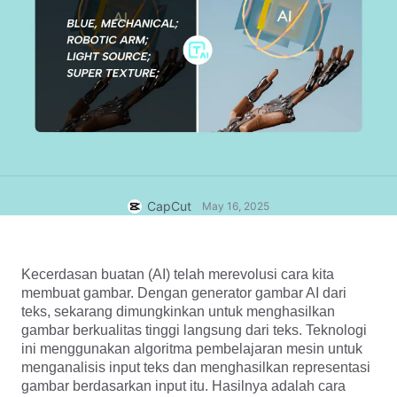
Template bisnis
Bantuan
Pemasaran
Pusat Kepercayaan
Teks & Audio
Gaya hidup & Vlog
Template industri
Pusat Bantuan
Keterangan otomatis
Desain kustom
Template kilas balik
Template keterangan
Lainnya
Newsroom
Pengenalan ucapan
Tentang Ketentuan Layanan CapCut
Teks ke ucapan
Sumber daya
CapCut
May 16, 2025
Dreamina Seedance 2.0 Launch
Panduan cara
Suara khusus
Tren Pasar
Sempurnakan suara
Kecerdasan buatan (AI) telah merevolusi cara kita
membuat gambar. Dengan generator gambar AI dari
Pilihan Teratas
Kurangi noise
teks, sekarang dimungkinkan untuk menghasilkan
gambar berkualitas tinggi langsung dari teks. Teknologi
Buka CapCut
Tren & tip template
ini menggunakan algoritma pembelajaran mesin untuk
menganalisis input teks dan menghasilkan representasi
Gambar
gambar berdasarkan input itu. Hasilnya adalah cara
Lainnya