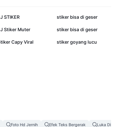
23 rb
17,8 rb
JJ STIKER
stiker bisa di geser
3,7 rb
1,4 rb
J Stiker Muter
stiker bisa di geser
560
537
tiker Capy Viral
stiker goyang lucu
Foto Hd Jernih
Efek Teks Bergerak
Luka Di Wajah