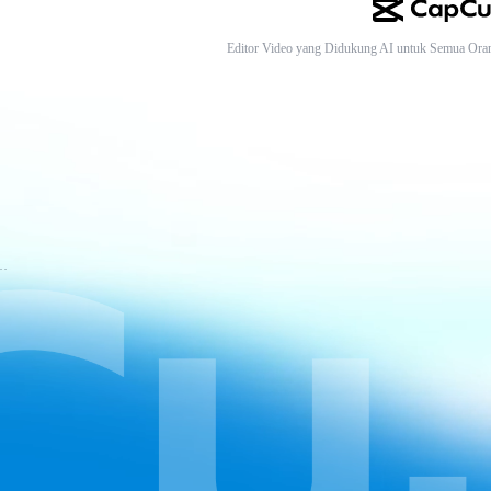
Editor Video yang Didukung AI untuk Semua Ora
tuan Layanan CapCut