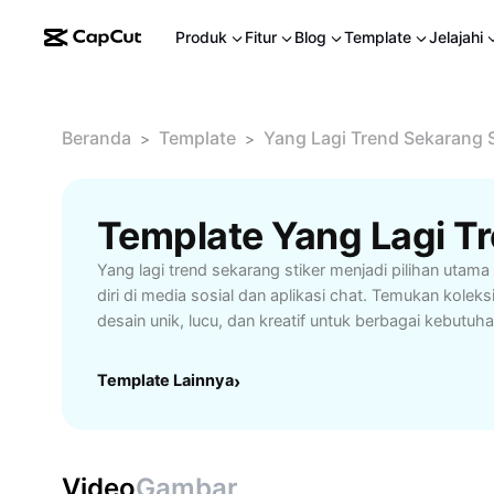
Produk
Fitur
Blog
Template
Jelajahi
Beranda
Template
Yang Lagi Trend Sekarang S
>
>
Yang lagi trend sekarang stiker menjadi pilihan uta
diri di media sosial dan aplikasi chat. Temukan koleksi
desain unik, lucu, dan kreatif untuk berbagai kebutuh
percakapan sehari-hari, grup komunitas, hingga prom
stiker viral yang sedang digandrungi anak muda, pela
Template Lainnya
›
untuk meningkatkan interaksi online. Koleksi stiker ini
WhatsApp, Instagram, Telegram, dan platform digital
sentuhan personal serta memudahkan komunikasi. Jel
stiker seperti karakter kartun, kata-kata keren, hingg
Video
Gambar