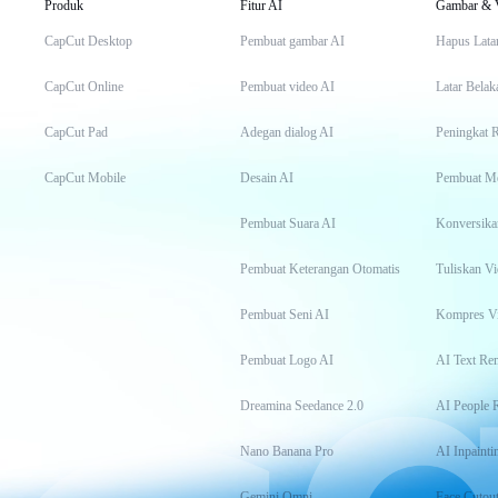
Produk
Fitur AI
Gambar & 
CapCut Desktop
Pembuat gambar AI
Hapus Lata
CapCut Online
Pembuat video AI
Latar Belak
CapCut Pad
Adegan dialog AI
Peningkat 
CapCut Mobile
Desain AI
Pembuat M
Pembuat Suara AI
Konversika
Pembuat Keterangan Otomatis
Tuliskan Vi
Pembuat Seni AI
Kompres V
Pembuat Logo AI
AI Text Re
Dreamina Seedance 2.0
AI People 
Nano Banana Pro
AI Inpainti
Gemini Omni
Face Cutou