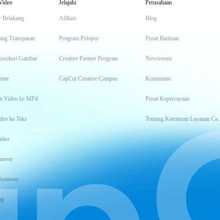
Video
Jelajahi
Perusahaan
r Belakang
Afiliasi
Blog
ang Transparan
Program Pelopor
Pusat Bantuan
Resolusi Gambar
Creative Partner Program
Newsroom
eme
CapCut Creative Campus
Komunitas
n Video ke MP4
Pusat Kepercayaan
deo ke Teks
Tentang Keten
ideo
mover
Remover
ng
t