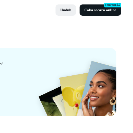
seedream5.0
Unduh
Coba secara online