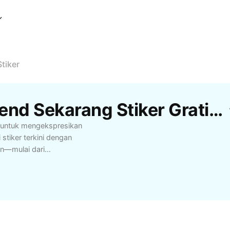
tiker
Template Yang Lagi Trend Sekarang Stiker Gratis Dari CapCut
ma untuk mengekspresikan
 stiker terkini dengan
an—mulai dari
osi bisnis. Dapatkan
ku usaha, dan influencer
 mudah dipakai di
 lainnya, memberikan
ajahi ragam tren motif
a tema kekinian yang