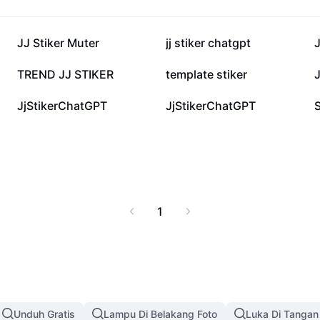
han menemukan,
gai perangkat dengan
itas dan koneksi sosial
154,8 rb
70,1 rb
JJ Stiker Muter
jj stiker chatgpt
arang, baik untuk
g online. Pilihan
8,6 rb
5,7 rb
TREND JJ STIKER
template stiker
J
nuhi kebutuhan ekspresi
868
612
JjStikerChatGPT
JjStikerChatGPT
S
1
Unduh Gratis
Lampu Di Belakang Foto
Luka Di Tangan