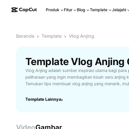
Produk
Fitur
Blog
Template
Jelajahi
Beranda
Template
Vlog Anjing
>
>
Template Vlog Anjing 
Vlog Anjing adalah sumber inspirasi utama bagi para
peliharaan yang ingin membagikan kisah seru anjing
Temukan tips membuat vlog anjing yang menarik, mul
momen lucu hingga mengedit video agar lebih profesi
konten kreatif untuk memaksimalkan interaksi denga
Template Lainnya
›
membangun komunitas pencinta anjing. Baik Anda p
berpengalaman, pelajari teknik terbaik dalam memilih
pencahayaan, dan narasi agar vlog anjing Anda menonj
Blog ini juga membahas manfaat membuat vlog, seper
Video
Gambar