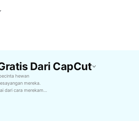
Gratis Dari CapCut
 pecinta hewan
 kesayangan mereka.
ai dari cara merekam
onal. Dapatkan ide
n penonton dan
emula maupun vlogger
 peralatan, penataan
ol di media sosial.
ti mempererat ikatan