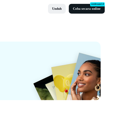
seedream5.0
Unduh
Coba secara online