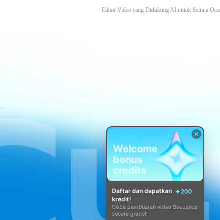
Editor Video yang Didukung AI untuk Semua Ora
tuan Layanan CapCut
Welcome
bonus
credits
Daftar dan dapatkan
200
kredit!
Coba pembuatan video Seedance
secara gratis!