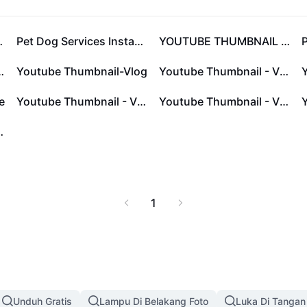
wan peliharaan, serta
panduan lengkap dan
ng menghibur dan
splay Cute
Pet Dog Services Instagram Post
YOUTUBE THUMBNAIL VLOG
luruh Indonesia.
be Thumbnail - Vlog
Youtube Thumbnail-Vlog
Youtube Thumbnail - Vlog
e
Youtube Thumbnail - Vlog
Youtube Thumbnail - Vlog
ail - Vlog
1
Unduh Gratis
Lampu Di Belakang Foto
Luka Di Tangan