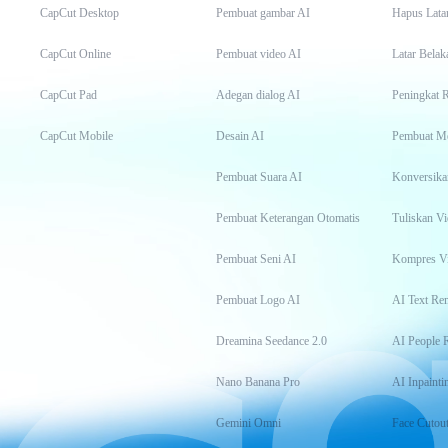
CapCut Desktop
Pembuat gambar AI
Hapus Lata
CapCut Online
Pembuat video AI
Latar Belak
CapCut Pad
Adegan dialog AI
Peningkat 
CapCut Mobile
Desain AI
Pembuat M
Pembuat Suara AI
Konversika
Pembuat Keterangan Otomatis
Tuliskan Vi
Pembuat Seni AI
Kompres V
Pembuat Logo AI
AI Text Re
Dreamina Seedance 2.0
AI People 
Nano Banana Pro
AI Inpainti
Gemini Omni
Face Cutou