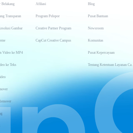
r Belakang
Afiliasi
Blog
ang Transparan
Program Pelopor
Pusat Bantuan
Resolusi Gambar
Creative Partner Program
Newsroom
eme
CapCut Creative Campus
Komunitas
n Video ke MP4
Pusat Kepercayaan
deo ke Teks
Tentang Keten
ideo
mover
Remover
ng
t