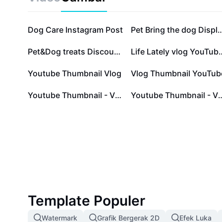
dengan anjing, mendokumentasikan perkembangan he
cara menjangkau audiens yang lebih luas. Dapatkan 
inspirasi harian tentang cara memulai vlog anjing ya
Dog Care Instagram Post
Pet Bring the dog Di
edukatif, khusus untuk para penggemar binatang di se
Pet&Dog treats Discount Minimalist
Life Lately vlog YouTu
Youtube Thumbnail Vlog
Vlog Thumbnail YouTub
Youtube Thumbnail - Vlog
Youtube Thumbn
Template Populer
Watermark
Grafik Bergerak 2D
Efek Luka