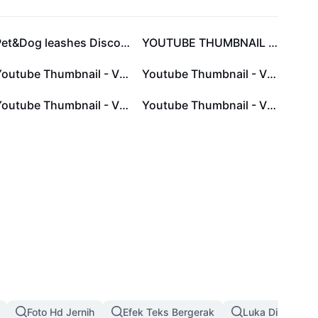
Pet&Dog leashes Discount Minimalist
YOUTUBE THUMBNAIL VLOG
Youtube Thumbnail - Vlog
Youtube Thumbnail - Vlog
Youtube Thumbnail - Vlog
Youtube Thumbnail - Vlog
Foto Hd Jernih
Efek Teks Bergerak
Luka Di Wajah