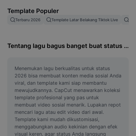
Hapus latar belakang gambar
Template Populer
Gabung gambar
Terbaru 2026
Template Latar Belakang Tiktok Live
Tre
Penyempurna Gambar
Ubah Ukuran Gambar
Tentang lagu bagus banget buat status 2026
Editor Foto Online
Pembuat Meme
Menemukan lagu berkualitas untuk status 
2026 bisa membuat konten media sosial Anda 
AI Text Remover
viral, dan template kami siap membantu 
mewujudkannya. CapCut menawarkan koleksi 
AI People Remover
template profesional yang pas untuk 
membuat video sosial menarik. Lupakan repot 
AI Inpainting
mencari lagu atau edit video dari awal. 
Face Cutout
Template kami mudah dikustomisasi, 
menggabungkan audio kekinian dengan efek 
visual keren, agar status Anda langsung 