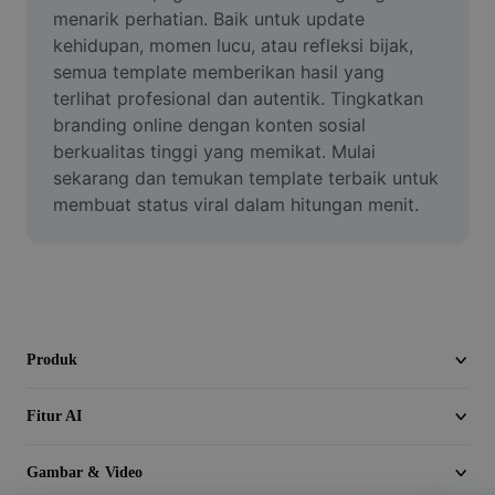
Video
menarik perhatian. Baik untuk update 
kehidupan, momen lucu, atau refleksi bijak, 
Hapus latar belakang video
semua template memberikan hasil yang 
terlihat profesional dan autentik. Tingkatkan 
Tingkatkan kualitas
branding online dengan konten sosial 
berkualitas tinggi yang memikat. Mulai 
Editor Video
sekarang dan temukan template terbaik untuk 
Pangkas Video
membuat status viral dalam hitungan menit.
Tambahkan Subtitle ke Video
Konverter Video
Produk
Fitur AI
Gambar & Video