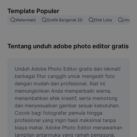
Hapus latar belakang gambar
Template Populer
Gabung gambar
Watermark
Grafik Bergerak 2D
Efek Luka
Unduh 
Penyempurna Gambar
Ubah Ukuran Gambar
Tentang unduh adobe photo editor gratis
Editor Foto Online
Pembuat Meme
Unduh Adobe Photo Editor gratis dan nikmati 
berbagai fitur canggih untuk mengedit foto 
AI Text Remover
dengan mudah dan profesional. Alat ini 
memungkinkan Anda memperbaiki warna, 
AI People Remover
menambahkan efek kreatif, serta memotong 
dan menyesuaikan gambar sesuai kebutuhan. 
AI Inpainting
Cocok bagi fotografer pemula hingga 
Face Cutout
profesional yang ingin hasil maksimal tanpa 
biaya mahal. Adobe Photo Editor menawarkan 
tampilan antarmuka yang ramah pengguna, 