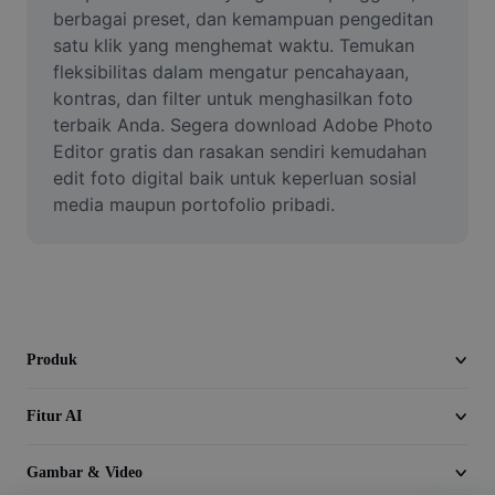
Video
berbagai preset, dan kemampuan pengeditan 
satu klik yang menghemat waktu. Temukan 
Hapus latar belakang video
fleksibilitas dalam mengatur pencahayaan, 
kontras, dan filter untuk menghasilkan foto 
Tingkatkan kualitas
terbaik Anda. Segera download Adobe Photo 
Editor gratis dan rasakan sendiri kemudahan 
Editor Video
edit foto digital baik untuk keperluan sosial 
Pangkas Video
media maupun portofolio pribadi.
Tambahkan Subtitle ke Video
Konverter Video
Produk
Fitur AI
Gambar & Video