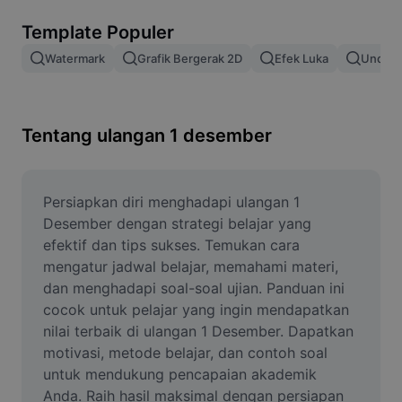
Hapus latar belakang gambar
Template Populer
Gabung gambar
Watermark
Grafik Bergerak 2D
Efek Luka
Unduh 
Penyempurna Gambar
Ubah Ukuran Gambar
Tentang ulangan 1 desember
Editor Foto Online
Pembuat Meme
Persiapkan diri menghadapi ulangan 1 
Desember dengan strategi belajar yang 
AI Text Remover
efektif dan tips sukses. Temukan cara 
mengatur jadwal belajar, memahami materi, 
AI People Remover
dan menghadapi soal-soal ujian. Panduan ini 
cocok untuk pelajar yang ingin mendapatkan 
AI Inpainting
nilai terbaik di ulangan 1 Desember. Dapatkan 
Face Cutout
motivasi, metode belajar, dan contoh soal 
untuk mendukung pencapaian akademik 
Anda. Raih hasil maksimal dengan persiapan 