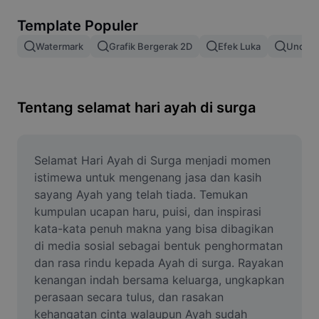
Hapus latar belakang gambar
Template Populer
Gabung gambar
Watermark
Grafik Bergerak 2D
Efek Luka
Unduh 
Penyempurna Gambar
Ubah Ukuran Gambar
Tentang selamat hari ayah di surga
Editor Foto Online
Pembuat Meme
Selamat Hari Ayah di Surga menjadi momen 
istimewa untuk mengenang jasa dan kasih 
AI Text Remover
sayang Ayah yang telah tiada. Temukan 
kumpulan ucapan haru, puisi, dan inspirasi 
AI People Remover
kata-kata penuh makna yang bisa dibagikan 
di media sosial sebagai bentuk penghormatan 
AI Inpainting
dan rasa rindu kepada Ayah di surga. Rayakan 
Face Cutout
kenangan indah bersama keluarga, ungkapkan 
perasaan secara tulus, dan rasakan 
kehangatan cinta walaupun Ayah sudah 