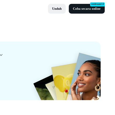
seedream5.0
Unduh
Coba secara online