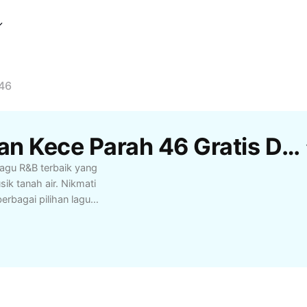
 46
Template Rnb Keren Dan Kece Parah 46 Gratis Dari CapCut
agu R&B terbaik yang
ik tanah air. Nikmati
rbagai pilihan lagu
. Playlist ini cocok
r bersantai bersama
is, hingga beat yang
date terkini. Bagi
waban untuk pengalaman
u-lagu viral, hits