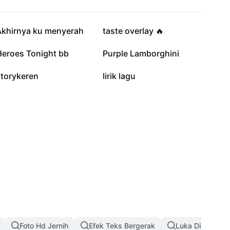
6,9 rb
6,3 rb
Akhirnya ku menyerah
taste overlay 🔥
2,3 rb
2,1 rb
Heroes Tonight bb
Purple Lamborghini
15
3
storykeren
lirik lagu
Foto Hd Jernih
Efek Teks Bergerak
Luka Di Wajah