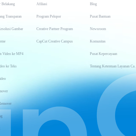
r Belakang
Afiliasi
Blog
ang Transparan
Program Pelopor
Pusat Bantuan
Resolusi Gambar
Creative Partner Program
Newsroom
eme
CapCut Creative Campus
Komunitas
n Video ke MP4
Pusat Kepercayaan
deo ke Teks
Tentang Keten
ideo
mover
Remover
ng
t