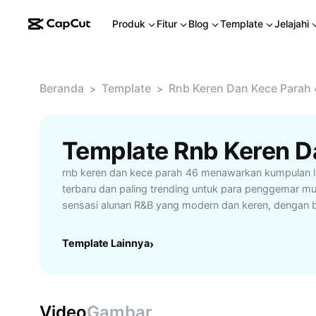
Produk
Fitur
Blog
Template
Jelajahi
Beranda
Template
Rnb Keren Dan Kece Parah
>
>
rnb keren dan kece parah 46 menawarkan kumpulan l
terbaru dan paling trending untuk para penggemar mus
sensasi alunan R&B yang modern dan keren, dengan be
dari artis internasional dan lokal yang sedang naik daun
untuk menemani aktivitas harian, pesta, atau sekada
Template Lainnya
›
teman. Temukan musik-musik energik, nuansa romant
memacu semangat dengan kualitas audio jernih dan up
pecinta R&B, rnb keren dan kece parah 46 adalah ja
mendengarkan musik yang tak terlupakan. Temukan lag
Video
Gambar