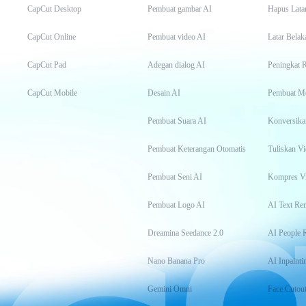
CapCut Desktop
Pembuat gambar AI
Hapus Lata
CapCut Online
Pembuat video AI
Latar Belak
CapCut Pad
Adegan dialog AI
Peningkat 
CapCut Mobile
Desain AI
Pembuat M
Pembuat Suara AI
Konversika
Pembuat Keterangan Otomatis
Tuliskan Vi
Pembuat Seni AI
Kompres V
Pembuat Logo AI
AI Text Re
Dreamina Seedance 2.0
AI People 
Nano Banana Pro
AI Inpainti
Gemini Omni
Face Cutou