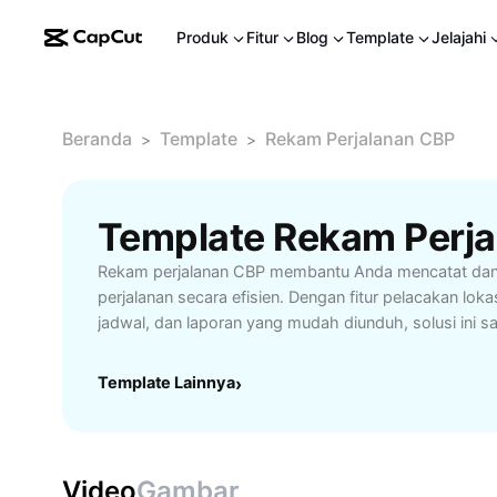
Produk
Fitur
Blog
Template
Jelajahi
Beranda
Template
Rekam Perjalanan CBP
>
>
Rekam perjalanan CBP membantu Anda mencatat dan
perjalanan secara efisien. Dengan fitur pelacakan lo
jadwal, dan laporan yang mudah diunduh, solusi ini 
pelaku perjalanan bisnis, petualang, maupun pengguna
kemudahan menyimpan setiap detail aktivitas serta p
Template Lainnya
›
secara real-time. Tak hanya itu, keamanan data Anda 
Anda bisa fokus merencanakan perjalanan berikutny
rekam perjalanan CBP dan tingkatkan efektivitas peng
hari ini.
Video
Gambar