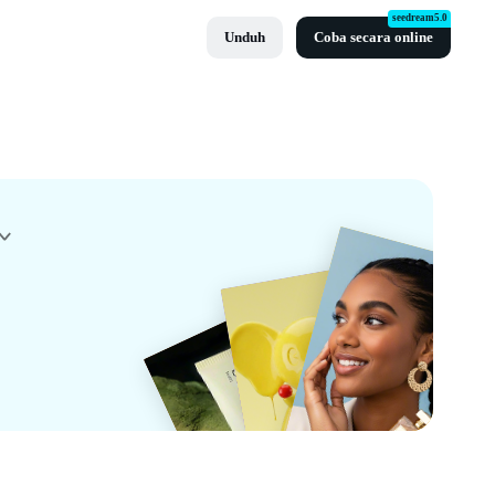
seedream5.0
Unduh
Coba secara online