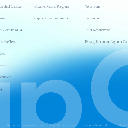
Resolusi Gambar
Creative Partner Program
Newsroom
eme
CapCut Creative Campus
Komunitas
n Video ke MP4
Pusat Kepercayaan
deo ke Teks
Tentang Keten
ideo
mover
Remover
ng
t
i
Ketentuan Layanan Kreator
Digital Services Act
Panduan Komunitas
Pilihan P