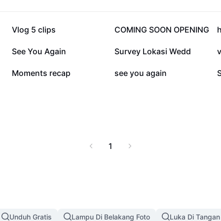
296,7 rb
116,3 rb
Vlog 5 clips
COMING SOON OPENING
8,5 rb
6,3 rb
See You Again
Survey Lokasi Wedd
v
1,5 rb
1,1 rb
Moments recap
see you again
1
Unduh Gratis
Lampu Di Belakang Foto
Luka Di Tangan