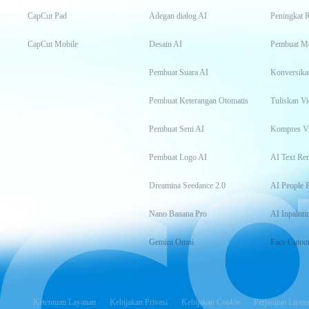
CapCut Pad
Adegan dialog AI
Peningkat 
CapCut Mobile
Desain AI
Pembuat M
Pembuat Suara AI
Konversika
Pembuat Keterangan Otomatis
Tuliskan Vi
Pembuat Seni AI
Kompres V
Pembuat Logo AI
AI Text Re
Dreamina Seedance 2.0
AI People 
Nano Banana Pro
AI Inpainti
Gemini Omni
Face Cutou
Ketentuan Layanan
Kebijakan Privasi
Kebijakan Cookie
Perjanjian Lisens