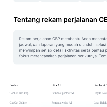
Tentang rekam perjalanan C
Rekam perjalanan CBP membantu Anda mencatat d
jadwal, dan laporan yang mudah diunduh, solusi
menyimpan setiap detail aktivitas serta pantau 
fokus merencanakan perjalanan berikutnya. Temu
Produk
Fitur AI
Gambar & 
CapCut Desktop
Pembuat gambar AI
Hapus Lata
CapCut Online
Pembuat video AI
Latar Belak