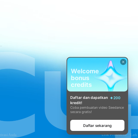
tuan Layanan CapCut
Welcome
bonus
credits
Daftar dan dapatkan
200
kredit!
Coba pembuatan video Seedance
secara gratis!
Daftar sekarang
Link Products:
rivasi Anda
Lark