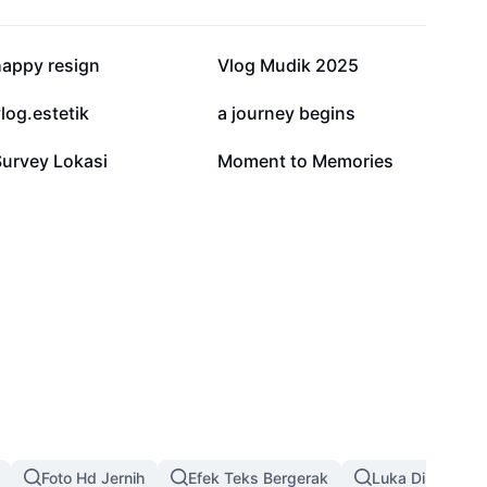
30,8 rb
17,4 rb
happy resign
Vlog Mudik 2025
3,1 rb
2,7 rb
log.estetik
a journey begins
542
401
Survey Lokasi
Moment to Memories
Foto Hd Jernih
Efek Teks Bergerak
Luka Di Wajah