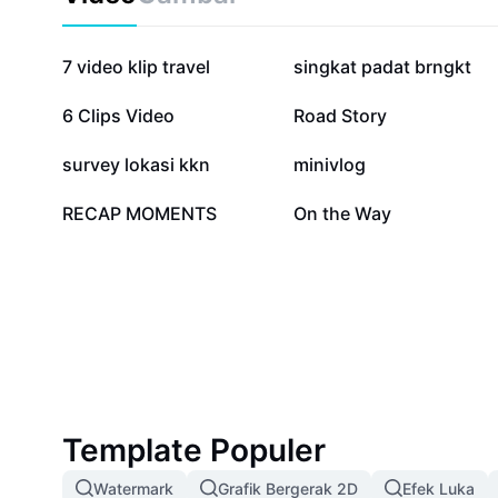
822 rb
309,9 rb
7 video klip travel
singkat padat brngkt
10 rb
9,9 rb
6 Clips Video
Road Story
2,4 rb
1,6 rb
survey lokasi kkn
minivlog
17
0
RECAP MOMENTS
On the Way
Template Populer
Watermark
Grafik Bergerak 2D
Efek Luka