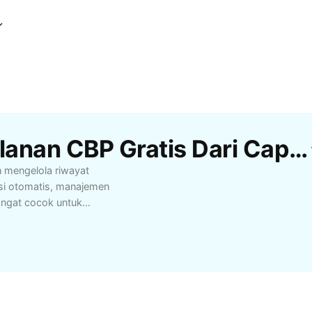
Template Rekam Perjalanan CBP Gratis Dari CapCut
 mengelola riwayat
kasi otomatis, manajemen
sangat cocok untuk
 harian. Nikmati
antau perjalanan Anda
juga terjamin sehingga
a. Temukan manfaat
elolaan perjalanan Anda