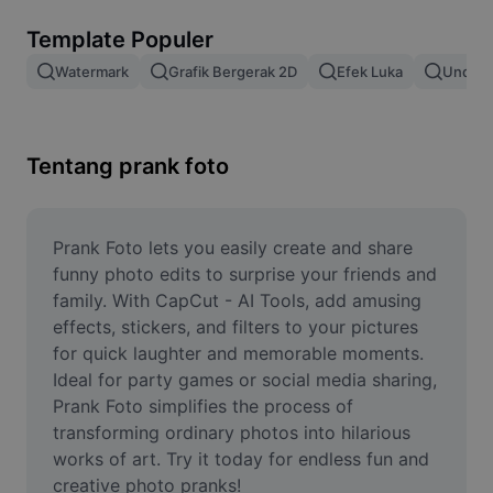
Hapus latar belakang gambar
Template Populer
Gabung gambar
Watermark
Grafik Bergerak 2D
Efek Luka
Unduh 
Penyempurna Gambar
Ubah Ukuran Gambar
Tentang prank foto
Editor Foto Online
Pembuat Meme
Prank Foto lets you easily create and share 
funny photo edits to surprise your friends and 
AI Text Remover
family. With CapCut - AI Tools, add amusing 
effects, stickers, and filters to your pictures 
AI People Remover
for quick laughter and memorable moments. 
Ideal for party games or social media sharing, 
AI Inpainting
Prank Foto simplifies the process of 
Face Cutout
transforming ordinary photos into hilarious 
works of art. Try it today for endless fun and 
creative photo pranks!