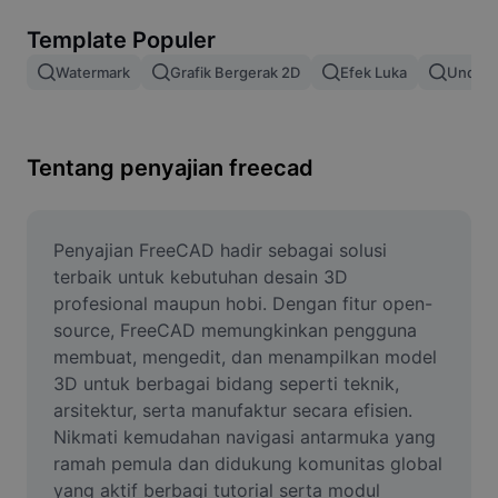
Hapus latar belakang gambar
Template Populer
Gabung gambar
Watermark
Grafik Bergerak 2D
Efek Luka
Unduh 
Penyempurna Gambar
Ubah Ukuran Gambar
Tentang penyajian freecad
Editor Foto Online
Pembuat Meme
Penyajian FreeCAD hadir sebagai solusi 
terbaik untuk kebutuhan desain 3D 
AI Text Remover
profesional maupun hobi. Dengan fitur open-
source, FreeCAD memungkinkan pengguna 
AI People Remover
membuat, mengedit, dan menampilkan model 
3D untuk berbagai bidang seperti teknik, 
AI Inpainting
arsitektur, serta manufaktur secara efisien. 
Face Cutout
Nikmati kemudahan navigasi antarmuka yang 
ramah pemula dan didukung komunitas global 
yang aktif berbagi tutorial serta modul 