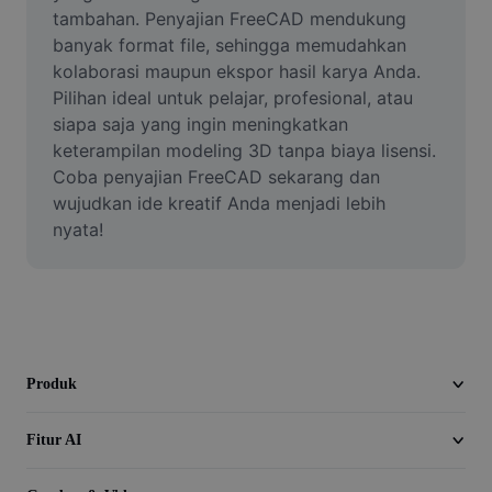
Video
tambahan. Penyajian FreeCAD mendukung 
banyak format file, sehingga memudahkan 
Hapus latar belakang video
kolaborasi maupun ekspor hasil karya Anda. 
Pilihan ideal untuk pelajar, profesional, atau 
Tingkatkan kualitas
siapa saja yang ingin meningkatkan 
keterampilan modeling 3D tanpa biaya lisensi. 
Editor Video
Coba penyajian FreeCAD sekarang dan 
Pangkas Video
wujudkan ide kreatif Anda menjadi lebih 
nyata!
Tambahkan Subtitle ke Video
Konverter Video
Produk
Fitur AI