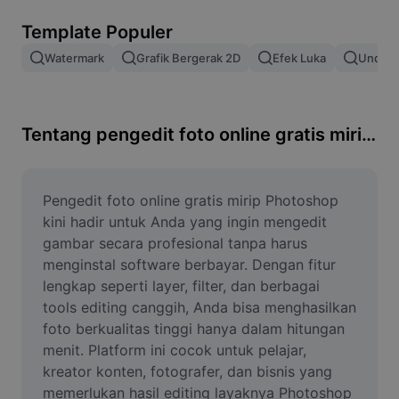
Hapus latar belakang gambar
Template Populer
Gabung gambar
Watermark
Grafik Bergerak 2D
Efek Luka
Unduh 
Penyempurna Gambar
Ubah Ukuran Gambar
Tentang pengedit foto online gratis mirip photoshop
Editor Foto Online
Pembuat Meme
Pengedit foto online gratis mirip Photoshop 
kini hadir untuk Anda yang ingin mengedit 
AI Text Remover
gambar secara profesional tanpa harus 
menginstal software berbayar. Dengan fitur 
AI People Remover
lengkap seperti layer, filter, dan berbagai 
tools editing canggih, Anda bisa menghasilkan 
AI Inpainting
foto berkualitas tinggi hanya dalam hitungan 
Face Cutout
menit. Platform ini cocok untuk pelajar, 
kreator konten, fotografer, dan bisnis yang 
memerlukan hasil editing layaknya Photoshop 