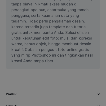
Video
tanpa biaya. Nikmati akses mudah di 
perangkat apa pun, antarmuka yang ramah 
Hapus latar belakang video
pengguna, serta keamanan data yang 
terjamin. Tidak perlu pengalaman desain, 
Tingkatkan kualitas
karena tersedia juga template dan tutorial 
gratis untuk membantu Anda. Solusi efisien 
Editor Video
untuk kebutuhan edit foto: mulai dari koreksi 
Pangkas Video
warna, hapus objek, hingga membuat desain 
kreatif. Cobalah pengedit foto online gratis 
Tambahkan Subtitle ke Video
yang mirip Photoshop ini dan tingkatkan hasil 
kreasi Anda tanpa ribet.
Konverter Video
Produk