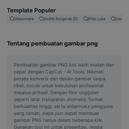
Hapus latar belakang gambar
Template Populer
Gabung gambar
Watermark
Grafik Bergerak 2D
Efek Luka
Unduh 
Penyempurna Gambar
Ubah Ukuran Gambar
Tentang pembuatan gambar png
Editor Foto Online
Pembuat Meme
Pembuatan gambar PNG kini lebih mudah dan 
cepat dengan CapCut - AI Tools. Nikmati 
AI Text Remover
proses konversi dan desain gambar tanpa 
ribet, cocok untuk kebutuhan profesional 
AI People Remover
maupun pribadi. Dengan fitur unggulan 
seperti latar transparan otomatis, format 
AI Inpainting
berkualitas tinggi, serta antarmuka pengguna 
Face Cutout
yang ramah, siapa pun dapat membuat 
gambar PNG hanya dalam beberapa klik. 
Gunakan tool ini untuk presentasi, media 