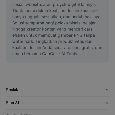
Video
sosial, website, atau proyek digital lainnya. 
Tidak memerlukan keahlian desain khusus—
Hapus latar belakang video
hanya unggah, sesuaikan, dan unduh hasilnya. 
Solusi sempurna bagi pelaku bisnis, pelajar, 
Tingkatkan kualitas
hingga kreator konten yang mencari cara 
efisien untuk membuat gambar PNG tanpa 
Editor Video
watermark. Tingkatkan produktivitas dan 
Pangkas Video
kualitas desain Anda secara online, gratis, dan 
aman bersama CapCut - AI Tools.
Tambahkan Subtitle ke Video
Konverter Video
Produk
Fitur AI