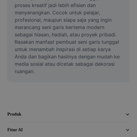
Video
proses kreatif jadi lebih efisien dan 
menyenangkan. Cocok untuk pelajar, 
Hapus latar belakang video
profesional, maupun siapa saja yang ingin 
merancang seni garis bertema modern 
Tingkatkan kualitas
sebagai hiasan, hadiah, atau proyek pribadi. 
Rasakan manfaat pembuat seni garis tunggal 
Editor Video
untuk menambah inspirasi di setiap karya 
Pangkas Video
Anda dan bagikan hasilnya dengan mudah ke 
media sosial atau dicetak sebagai dekorasi 
Tambahkan Subtitle ke Video
ruangan.
Konverter Video
Produk
Fitur AI