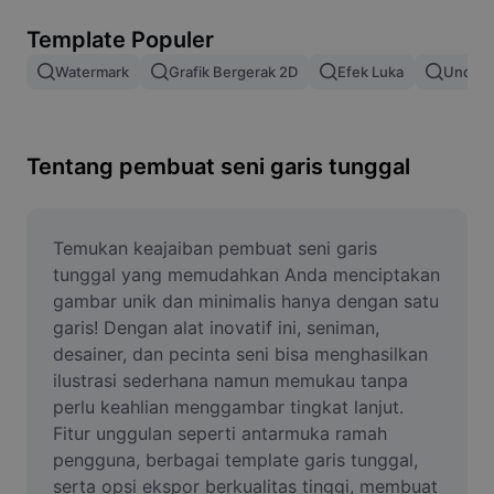
Hapus latar belakang gambar
Template Populer
Gabung gambar
Watermark
Grafik Bergerak 2D
Efek Luka
Unduh 
Penyempurna Gambar
Ubah Ukuran Gambar
Tentang pembuat seni garis tunggal
Editor Foto Online
Pembuat Meme
Temukan keajaiban pembuat seni garis 
tunggal yang memudahkan Anda menciptakan 
AI Text Remover
gambar unik dan minimalis hanya dengan satu 
garis! Dengan alat inovatif ini, seniman, 
AI People Remover
desainer, dan pecinta seni bisa menghasilkan 
ilustrasi sederhana namun memukau tanpa 
AI Inpainting
perlu keahlian menggambar tingkat lanjut. 
Face Cutout
Fitur unggulan seperti antarmuka ramah 
pengguna, berbagai template garis tunggal, 
serta opsi ekspor berkualitas tinggi, membuat 