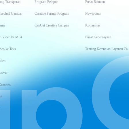
ang Transparan
Program Pelopor
Pusat Bantuan
Resolusi Gambar
Creative Partner Program
Newsroom
eme
CapCut Creative Campus
Komunitas
n Video ke MP4
Pusat Kepercayaan
deo ke Teks
Tentang Keten
ideo
mover
Remover
ng
t