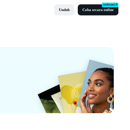
seedream5.0
Unduh
Coba secara online