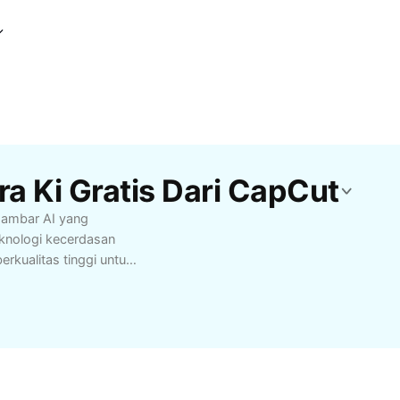
a Ki Gratis Dari CapCut
gambar AI yang
knologi kecerdasan
erkualitas tinggi untuk
dalan termasuk
roses pembuatan gambar
 kreator konten,
isual presentasi atau
da dengan solusi
mal. Segera coba