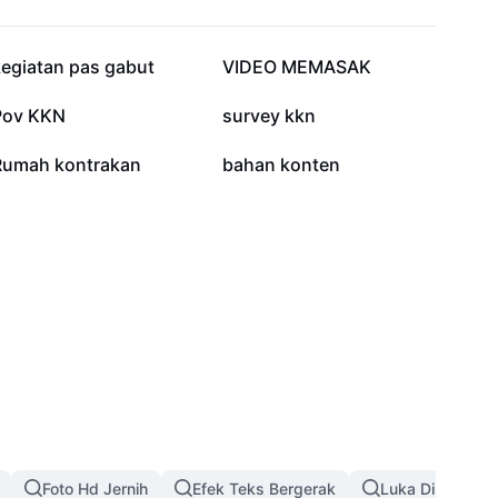
112,3 rb
65,8 rb
kegiatan pas gabut
VIDEO MEMASAK
3,8 rb
2,5 rb
Pov KKN
survey kkn
529
419
Rumah kontrakan
bahan konten
Foto Hd Jernih
Efek Teks Bergerak
Luka Di Wajah