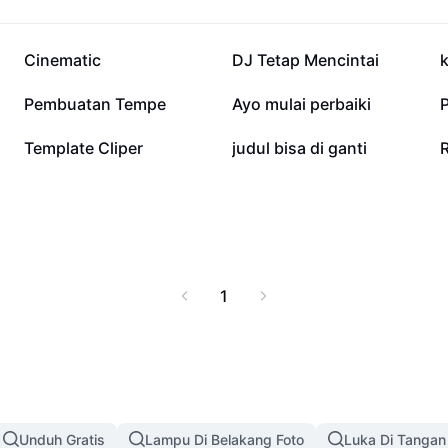
 dan desain digital
173,6 rb
115,5 rb
Cinematic
DJ Tetap Mencintai
11,1 rb
7,5 rb
Pembuatan Tempe
Ayo mulai perbaiki
1,3 rb
1,2 rb
Template Cliper
judul bisa di ganti
1
Unduh Gratis
Lampu Di Belakang Foto
Luka Di Tangan