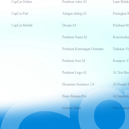
CapCut Online
Pembuat video AI
Latar Belak
CapCut Pad
Adegan dialog AI
Peningkat 
CapCut Mobile
Desain AI
Pembuat M
Pembuat Suara AI
Konversika
Pembuat Keterangan Otomatis
Tuliskan Vi
Pembuat Seni AI
Kompres V
Pembuat Logo AI
AI Text Re
Dreamina Seedance 2.0
AI People 
Nano Banana Pro
AI Inpainti
Gemini Omni
Face Cutou