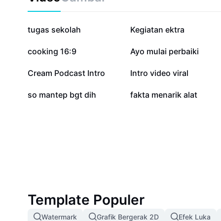
Pembuat Citra KI untuk menghasilkan ilustrasi, poster,
profesional dalam hitungan detik.
219,8 rb
181,1 rb
tugas sekolah
Kegiatan ektra
28,5 rb
15,2 rb
cooking 16:9
Ayo mulai perbaiki
2,4 rb
1,8 rb
Cream Podcast Intro
Intro video viral
5
2
so mantep bgt dih
fakta menarik alat
Template Populer
Watermark
Grafik Bergerak 2D
Efek Luka