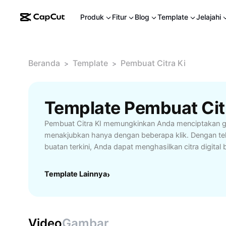
Produk
Fitur
Blog
Template
Jelajahi
Beranda
Template
Pembuat Citra Ki
>
>
Template Pembuat Citr
Pembuat Citra KI memungkinkan Anda menciptakan 
menakjubkan hanya dengan beberapa klik. Dengan te
buatan terkini, Anda dapat menghasilkan citra digital b
keperluan bisnis, pemasaran, atau personal. Fitur an
antarmuka sederhana, berbagai gaya seni AI, dan p
Template Lainnya
›
yang cepat tanpa keahlian desain grafis. Cocok untuk
marketer digital, dan pelajar yang ingin memperkaya v
media sosial. Tingkatkan efisiensi dan kreativitas An
pembuat citra AI yang intuitif, aman, dan hasil maksi
Video
Gambar