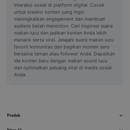
Video
interaksi sosial di platform digital. Cocok 
untuk kreator konten yang ingin 
Hapus latar belakang video
meningkatkan engagement dan membuat 
audiens betah menonton. Cari inspirasi suara 
Tingkatkan kualitas
makan lucu dan jadikan konten Anda lebih 
menarik serta viral. Jelajahi suara makan lucu 
Editor Video
favorit komunitas dan bagikan momen seru 
Pangkas Video
bersama teman atau follower Anda. Dapatkan 
ide konten baru dengan makan sound lucu 
Tambahkan Subtitle ke Video
dan optimalkan peluang viral di media sosial 
Anda.
Konverter Video
Produk