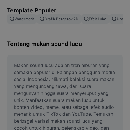
Hapus latar belakang gambar
Template Populer
Gabung gambar
Watermark
Grafik Bergerak 2D
Efek Luka
Unduh 
Penyempurna Gambar
Ubah Ukuran Gambar
Tentang makan sound lucu
Editor Foto Online
Pembuat Meme
Makan sound lucu adalah tren hiburan yang 
semakin populer di kalangan pengguna media 
AI Text Remover
sosial Indonesia. Nikmati koleksi suara makan 
yang mengundang tawa, dari suara 
AI People Remover
mengunyah hingga suara menyeruput yang 
unik. Manfaatkan suara makan lucu untuk 
AI Inpainting
konten video, meme, atau sebagai efek audio 
Face Cutout
menarik untuk TikTok dan YouTube. Temukan 
berbagai variasi makan sound lucu yang 
cocok untuk hiburan, pelengkap video, dan 