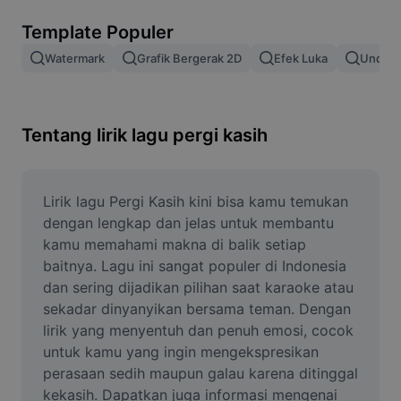
Hapus latar belakang gambar
Template Populer
Gabung gambar
Watermark
Grafik Bergerak 2D
Efek Luka
Unduh 
Penyempurna Gambar
Ubah Ukuran Gambar
Tentang lirik lagu pergi kasih
Editor Foto Online
Pembuat Meme
Lirik lagu Pergi Kasih kini bisa kamu temukan 
dengan lengkap dan jelas untuk membantu 
AI Text Remover
kamu memahami makna di balik setiap 
baitnya. Lagu ini sangat populer di Indonesia 
AI People Remover
dan sering dijadikan pilihan saat karaoke atau 
sekadar dinyanyikan bersama teman. Dengan 
AI Inpainting
lirik yang menyentuh dan penuh emosi, cocok 
Face Cutout
untuk kamu yang ingin mengekspresikan 
perasaan sedih maupun galau karena ditinggal 
kekasih. Dapatkan juga informasi mengenai 