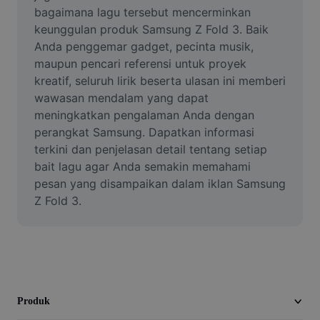
Video
bagaimana lagu tersebut mencerminkan 
keunggulan produk Samsung Z Fold 3. Baik 
Hapus latar belakang video
Anda penggemar gadget, pecinta musik, 
maupun pencari referensi untuk proyek 
Tingkatkan kualitas
kreatif, seluruh lirik beserta ulasan ini memberi 
wawasan mendalam yang dapat 
Editor Video
meningkatkan pengalaman Anda dengan 
Pangkas Video
perangkat Samsung. Dapatkan informasi 
terkini dan penjelasan detail tentang setiap 
Tambahkan Subtitle ke Video
bait lagu agar Anda semakin memahami 
pesan yang disampaikan dalam iklan Samsung 
Konverter Video
Z Fold 3.
Produk