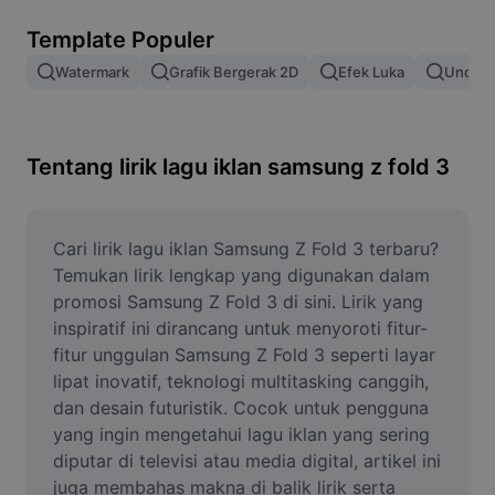
Hapus latar belakang gambar
Template Populer
Gabung gambar
Watermark
Grafik Bergerak 2D
Efek Luka
Unduh 
Penyempurna Gambar
Ubah Ukuran Gambar
Tentang lirik lagu iklan samsung z fold 3
Editor Foto Online
Pembuat Meme
Cari lirik lagu iklan Samsung Z Fold 3 terbaru? 
Temukan lirik lengkap yang digunakan dalam 
AI Text Remover
promosi Samsung Z Fold 3 di sini. Lirik yang 
inspiratif ini dirancang untuk menyoroti fitur-
AI People Remover
fitur unggulan Samsung Z Fold 3 seperti layar 
lipat inovatif, teknologi multitasking canggih, 
AI Inpainting
dan desain futuristik. Cocok untuk pengguna 
Face Cutout
yang ingin mengetahui lagu iklan yang sering 
diputar di televisi atau media digital, artikel ini 
juga membahas makna di balik lirik serta 