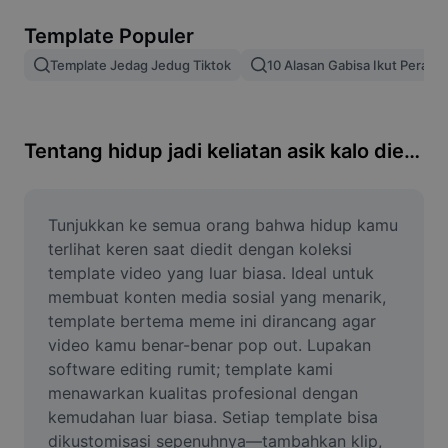
Hapus latar belakang gambar
Template Populer
Gabung gambar
Template Jedag Jedug Tiktok
10 Alasan Gabisa Ikut Perang
Penyempurna Gambar
Ubah Ukuran Gambar
Tentang hidup jadi keliatan asik kalo diedit
Editor Foto Online
Pembuat Meme
Tunjukkan ke semua orang bahwa hidup kamu 
terlihat keren saat diedit dengan koleksi 
AI Text Remover
template video yang luar biasa. Ideal untuk 
membuat konten media sosial yang menarik, 
AI People Remover
template bertema meme ini dirancang agar 
video kamu benar-benar pop out. Lupakan 
AI Inpainting
software editing rumit; template kami 
Face Cutout
menawarkan kualitas profesional dengan 
kemudahan luar biasa. Setiap template bisa 
dikustomisasi sepenuhnya—tambahkan klip, 