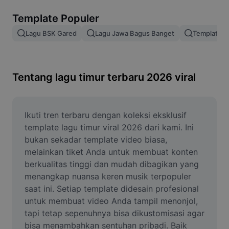
Hapus latar belakang gambar
Template Populer
Gabung gambar
Lagu BSK Gared
Lagu Jawa Bagus Banget
Template Te
Penyempurna Gambar
Ubah Ukuran Gambar
Tentang lagu timur terbaru 2026 viral
Editor Foto Online
Pembuat Meme
Ikuti tren terbaru dengan koleksi eksklusif 
template lagu timur viral 2026 dari kami. Ini 
AI Text Remover
bukan sekadar template video biasa, 
melainkan tiket Anda untuk membuat konten 
AI People Remover
berkualitas tinggi dan mudah dibagikan yang 
menangkap nuansa keren musik terpopuler 
AI Inpainting
saat ini. Setiap template didesain profesional 
Face Cutout
untuk membuat video Anda tampil menonjol, 
tapi tetap sepenuhnya bisa dikustomisasi agar 
bisa menambahkan sentuhan pribadi. Baik 