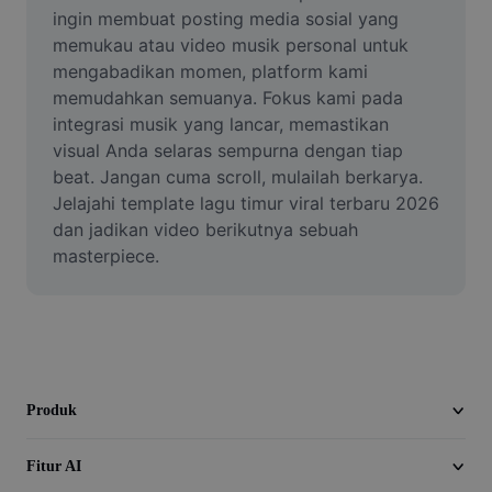
Video
ingin membuat posting media sosial yang 
memukau atau video musik personal untuk 
Hapus latar belakang video
mengabadikan momen, platform kami 
memudahkan semuanya. Fokus kami pada 
Tingkatkan kualitas
integrasi musik yang lancar, memastikan 
visual Anda selaras sempurna dengan tiap 
Editor Video
beat. Jangan cuma scroll, mulailah berkarya. 
Pangkas Video
Jelajahi template lagu timur viral terbaru 2026 
dan jadikan video berikutnya sebuah 
Tambahkan Subtitle ke Video
masterpiece.
Konverter Video
Produk
Fitur AI