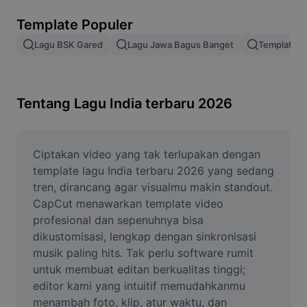
Hapus latar belakang gambar
Template Populer
Gabung gambar
Lagu BSK Gared
Lagu Jawa Bagus Banget
Template Te
Penyempurna Gambar
Ubah Ukuran Gambar
Tentang Lagu India terbaru 2026
Editor Foto Online
Pembuat Meme
Ciptakan video yang tak terlupakan dengan 
template lagu India terbaru 2026 yang sedang 
AI Text Remover
tren, dirancang agar visualmu makin standout. 
CapCut menawarkan template video 
AI People Remover
profesional dan sepenuhnya bisa 
dikustomisasi, lengkap dengan sinkronisasi 
AI Inpainting
musik paling hits. Tak perlu software rumit 
Face Cutout
untuk membuat editan berkualitas tinggi; 
editor kami yang intuitif memudahkanmu 
menambah foto, klip, atur waktu, dan 