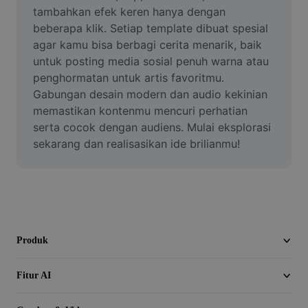
Video
tambahkan efek keren hanya dengan 
beberapa klik. Setiap template dibuat spesial 
Hapus latar belakang video
agar kamu bisa berbagi cerita menarik, baik 
untuk posting media sosial penuh warna atau 
Tingkatkan kualitas
penghormatan untuk artis favoritmu. 
Gabungan desain modern dan audio kekinian 
Editor Video
memastikan kontenmu mencuri perhatian 
Pangkas Video
serta cocok dengan audiens. Mulai eksplorasi 
sekarang dan realisasikan ide brilianmu!
Tambahkan Subtitle ke Video
Konverter Video
Produk
Fitur AI