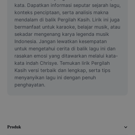
Video
kata. Dapatkan informasi seputar sejarah lagu, 
konteks penciptaan, serta analisis makna 
Hapus latar belakang video
mendalam di balik Pergilah Kasih. Lirik ini juga 
bermanfaat untuk karaoke, belajar musik, atau 
Tingkatkan kualitas
sekadar mengenang karya legenda musik 
Indonesia. Jangan lewatkan kesempatan 
Editor Video
untuk mengetahui cerita di balik lagu ini dan 
Pangkas Video
rasakan emosi yang ditawarkan melalui kata-
kata indah Chrisye. Temukan lirik Pergilah 
Tambahkan Subtitle ke Video
Kasih versi terbaik dan lengkap, serta tips 
menyanyikan lagu ini dengan penuh 
Konverter Video
penghayatan.
Produk