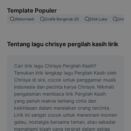
Hapus latar belakang gambar
Template Populer
Gabung gambar
Watermark
Grafik Bergerak 2D
Efek Luka
Unduh 
Penyempurna Gambar
Ubah Ukuran Gambar
Tentang lagu chrisye pergilah kasih lirik
Editor Foto Online
Pembuat Meme
Cari lirik lagu Chrisye Pergilah Kasih? 
Temukan lirik lengkap lagu Pergilah Kasih oleh 
AI Text Remover
Chrisye di sini, cocok untuk penggemar musik 
Indonesia dan pecinta karya Chrisye. Nikmati 
AI People Remover
pengalaman membaca lirik Pergilah Kasih 
yang penuh makna tentang cinta dan 
AI Inpainting
keikhlasan dalam merelakan orang tercinta. 
Face Cutout
Lirik ini sangat cocok untuk menemani momen 
galau, nostalgia bersama teman, atau sekadar 
memahami kisah yang tersirat dalam setiap 