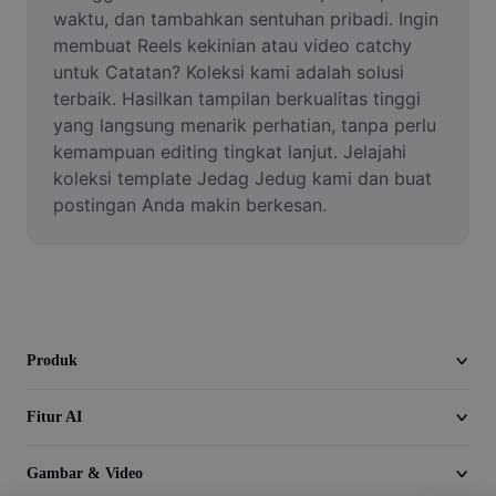
Video
waktu, dan tambahkan sentuhan pribadi. Ingin 
membuat Reels kekinian atau video catchy 
Hapus latar belakang video
untuk Catatan? Koleksi kami adalah solusi 
terbaik. Hasilkan tampilan berkualitas tinggi 
Tingkatkan kualitas
yang langsung menarik perhatian, tanpa perlu 
kemampuan editing tingkat lanjut. Jelajahi 
Editor Video
koleksi template Jedag Jedug kami dan buat 
Pangkas Video
postingan Anda makin berkesan.
Tambahkan Subtitle ke Video
Konverter Video
Produk
Fitur AI
Gambar & Video