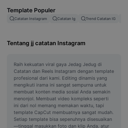
Hapus latar belakang gambar
Template Populer
Gabung gambar
Catatan Instagram
Catatan Ig
Trend Catatan IG
J
Penyempurna Gambar
Ubah Ukuran Gambar
Tentang jj catatan Instagram
Editor Foto Online
Pembuat Meme
Raih kekuatan viral gaya Jedag Jedug di 
Catatan dan Reels Instagram dengan template 
AI Text Remover
profesional dari kami. Editing dinamis yang 
mengikuti irama ini sangat sempurna untuk 
AI People Remover
membuat konten media sosial Anda semakin 
menonjol. Membuat video kompleks seperti 
AI Inpainting
ini dari nol memang memakan waktu, tapi 
Face Cutout
template CapCut membuatnya sangat mudah. 
Setiap template bisa sepenuhnya disesuaikan
—tinggal masukkan foto dan klip Anda, atur 