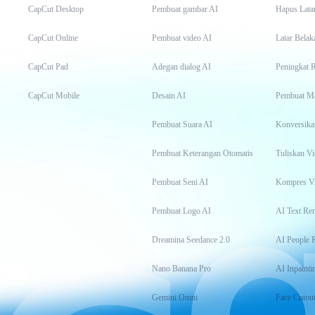
CapCut Desktop
Pembuat gambar AI
Hapus Lata
CapCut Online
Pembuat video AI
Latar Belak
CapCut Pad
Adegan dialog AI
Peningkat 
CapCut Mobile
Desain AI
Pembuat M
Pembuat Suara AI
Konversika
Pembuat Keterangan Otomatis
Tuliskan Vi
Pembuat Seni AI
Kompres V
Pembuat Logo AI
AI Text Re
Dreamina Seedance 2.0
AI People 
Nano Banana Pro
AI Inpainti
Gemini Omni
Face Cutou