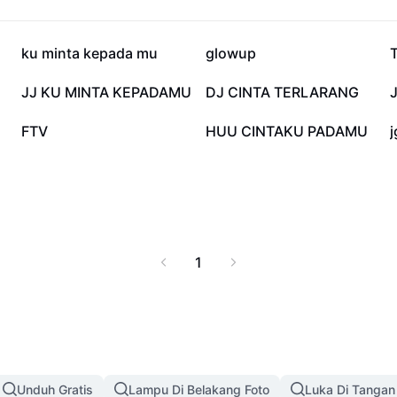
 meningkatkan
ndungan diri dan
ar malam ini bila tidak
32,5 rb
25,6 rb
ku minta kepada mu
glowup
ng kami rekomendasikan
2,1 rb
1,4 rb
JJ KU MINTA KEPADAMU
DJ CINTA TERLARANG
682
610
FTV
HUU CINTAKU PADAMU
j
1
Unduh Gratis
Lampu Di Belakang Foto
Luka Di Tangan