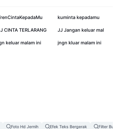
16,7 rb
13,5 rb
TrenCintaKepadaMu
kuminta kepadamu
1,3 rb
1,2 rb
JJ CINTA TERLARANG
JJ Jangan keluar mal
595
512
gn keluar malam ini
jngn kluar malam ini
Foto Hd Jernih
Efek Teks Bergerak
Filter Bunga Na