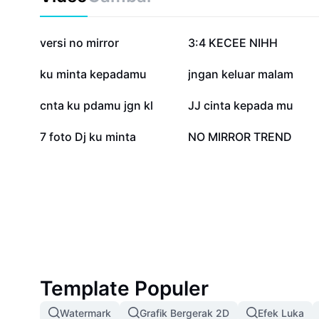
pakar keamanan, kamu dapat mengurangi risiko dan
kenyamanan. Dapatkan wawasan terbaru tentang perli
pelajari tingkah laku aman saat malam hari. Jangan klu
62,4 rb
56,1 rb
versi no mirror
3:4 KECEE NIHH
mendesak, utamakan keselamatan, dan ikuti tips ya
demi ketenangan bersama.
11,4 rb
2,6 rb
ku minta kepadamu
jngan keluar malam
1 rb
744
cnta ku pdamu jgn kl
JJ cinta kepada mu
413
310
7 foto Dj ku minta
NO MIRROR TREND
Template Populer
Watermark
Grafik Bergerak 2D
Efek Luka