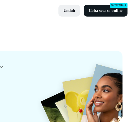
seedream5.0
Unduh
Coba secara online