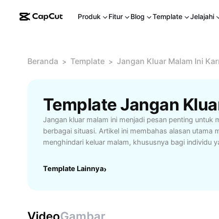
Produk
Fitur
Blog
Template
Jelajahi
Beranda
Template
Jangan Kluar Malam Ini Ka
>
>
Jangan kluar malam ini menjadi pesan penting untuk 
berbagai situasi. Artikel ini membahas alasan utama
menghindari keluar malam, khususnya bagi individu ya
dengan tingkat keamanan rendah. Temukan tips efekt
ketika harus beraktivitas di malam hari, seperti memil
Template Lainnya
›
menghindari tempat sepi, dan selalu mengabari kelu
rentan seperti wanita, anak-anak, dan lansia, memaha
malam hari sangatlah krusial. Selain itu, pelajari solusi
produktif tanpa harus keluar malam. Dengan mengikut
Video
Gambar