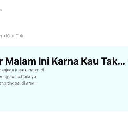
rna Kau Tak
Template Jangan Kluar Malam Ini Karna Kau Tak Gratis Dari CapCut
menjaga keselamatan di
 mengapa sebaiknya
ng tinggal di area
if agar tetap aman
ih rute yang terang,
arga. Untuk kelompok
mi risiko yang ada di
 praktis agar tetap
i saran-saran dari