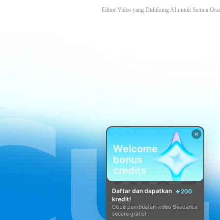
Editor Video yang Didukung AI untuk Semua Ora
tuan Layanan CapCut
Welcome
bonus
credits
Daftar dan dapatkan
200
kredit!
Coba pembuatan video Seedance
secara gratis!