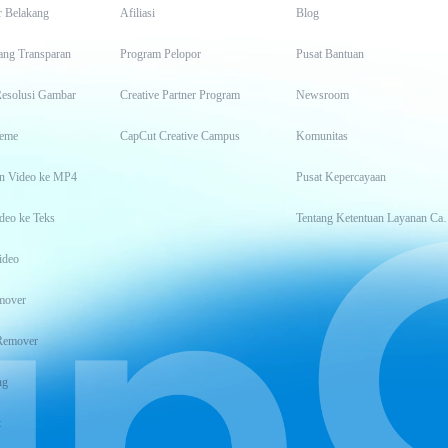
r Belakang
Afiliasi
Blog
ang Transparan
Program Pelopor
Pusat Bantuan
Resolusi Gambar
Creative Partner Program
Newsroom
eme
CapCut Creative Campus
Komunitas
n Video ke MP4
Pusat Kepercayaan
deo ke Teks
Tentang Keten
ideo
mover
Remover
ng
t