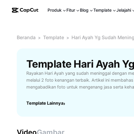
Produk
Fitur
Blog
Template
Jelajahi
Beranda
Template
Hari Ayah Yg Sudah Mening
>
>
Rayakan Hari Ayah yang sudah meninggal dengan 
melalui 2 foto kenangan terbaik. Artikel ini membaha
mengabadikan foto untuk mengenang jasa serta kehan
Dapatkan inspirasi bagaimana mengatur galeri foto ke
kenangan di media sosial, dan memperingati Hari A
Template Lainnya
›
bersama keluarga. Cocok untuk yang ingin mengekspr
syukur kepada ayah yang telah berpulang.
Video
Gambar