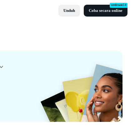
seedream5.0
Unduh
Coba secara online