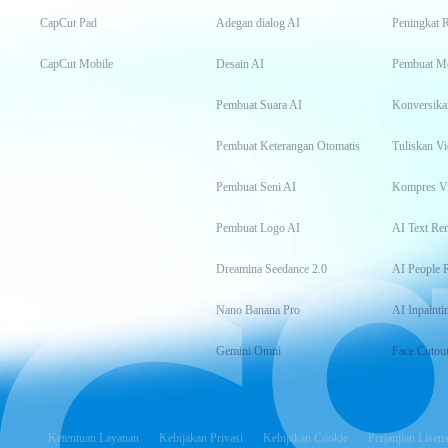
CapCut Pad
Adegan dialog AI
Peningkat 
CapCut Mobile
Desain AI
Pembuat M
Pembuat Suara AI
Konversika
Pembuat Keterangan Otomatis
Tuliskan Vi
Pembuat Seni AI
Kompres V
Pembuat Logo AI
AI Text Re
Dreamina Seedance 2.0
AI People 
Nano Banana Pro
AI Inpainti
Gemini Omni
Face Cutou
Ketentuan Layanan
Kebijakan Privasi
Kebijakan Cookie
Perjanjian Lisens