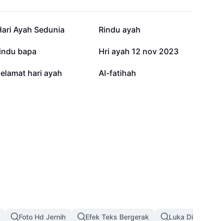
60,2 rb
44,1 rb
Hari Ayah Sedunia
Rindu ayah
7,9 rb
7,5 rb
rindu bapa
Hri ayah 12 nov 2023
978
142
elamat hari ayah
Al-fatihah
Foto Hd Jernih
Efek Teks Bergerak
Luka Di Wajah