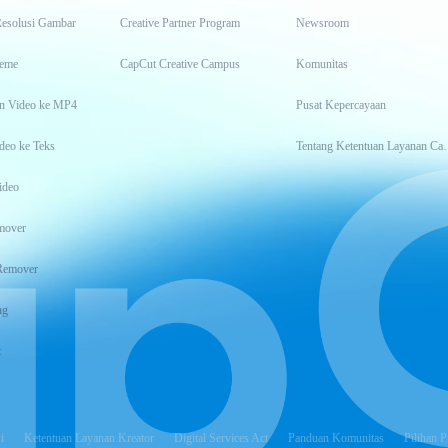
Resolusi Gambar
Creative Partner Program
Newsroom
eme
CapCut Creative Campus
Komunitas
n Video ke MP4
Pusat Kepercayaan
deo ke Teks
Tentang Keten
ideo
mover
Remover
ng
t
i
Ketentuan Layanan Kreator
Digital Services Act
Panduan Komunitas
Pilihan P