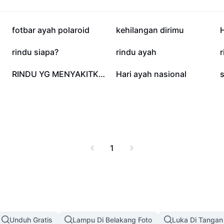
79,3 rb
76,4 rb
fotbar ayah polaroid
kehilangan dirimu
14,9 rb
13,3 rb
rindu siapa?
rindu ayah
1,7 rb
1 rb
RINDU YG MENYAKITKAN
Hari ayah nasional
s
1
Unduh Gratis
Lampu Di Belakang Foto
Luka Di Tangan