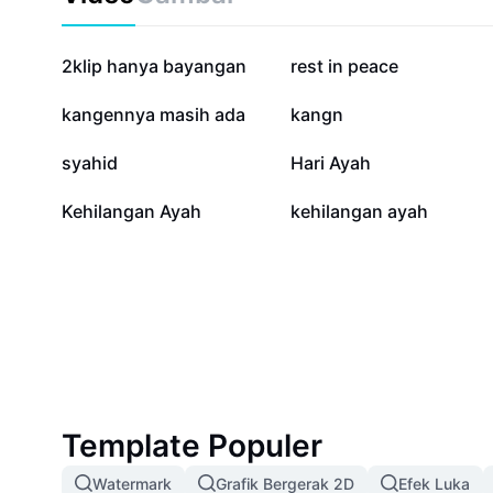
361,9 rb
251,2 rb
2klip hanya bayangan
rest in peace
42,8 rb
16,3 rb
kangennya masih ada
kangn
4,4 rb
3,5 rb
syahid
Hari Ayah
55
0
Kehilangan Ayah
kehilangan ayah
Template Populer
Watermark
Grafik Bergerak 2D
Efek Luka