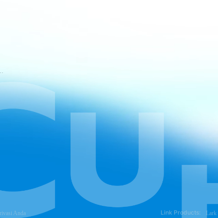
tuan Layanan CapCut
Link Products:
rivasi Anda
Lark