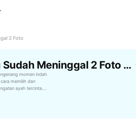
gal 2 Foto
Template Hari Ayah Yg Sudah Meninggal 2 Foto Gratis Dari CapCut
mengenang momen indah
s cara memilih dan
gatan ayah tercinta.
luarga, berbagi
yah dengan penuh makna
esikan rindu dan