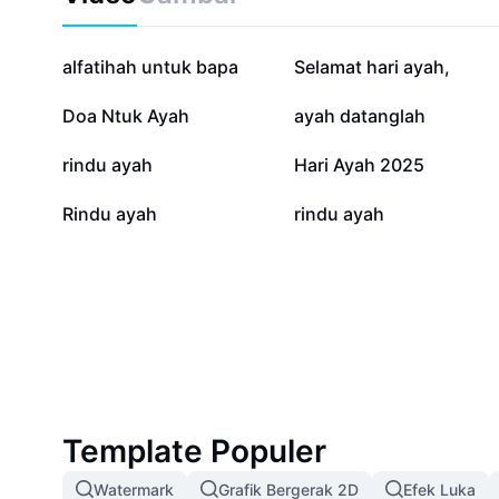
167,8 rb
57,8 rb
alfatihah untuk bapa
Selamat hari ayah,
16,7 rb
12,3 rb
Doa Ntuk Ayah
ayah datanglah
2,5 rb
995
rindu ayah
Hari Ayah 2025
0
0
Rindu ayah
rindu ayah
Template Populer
Watermark
Grafik Bergerak 2D
Efek Luka