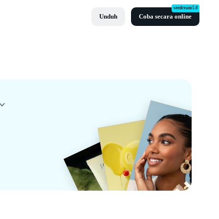
seedream5.0
Unduh
Coba secara online