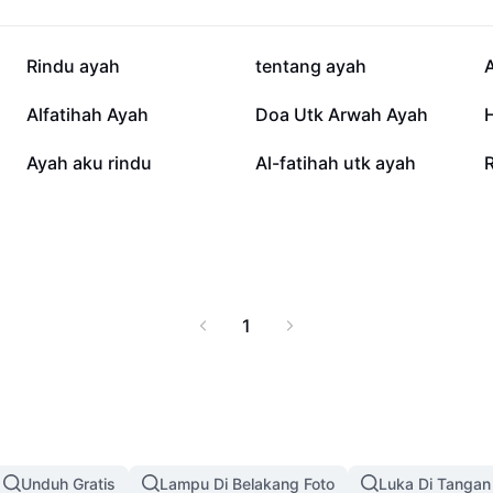
44,2 rb
20,6 rb
Rindu ayah
tentang ayah
7 rb
6,1 rb
Alfatihah Ayah
Doa Utk Arwah Ayah
861
422
Ayah aku rindu
Al-fatihah utk ayah
1
Unduh Gratis
Lampu Di Belakang Foto
Luka Di Tangan