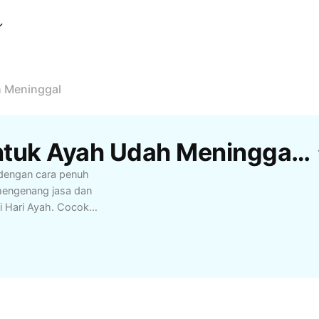
h Meninggal
Template Hari Ayah Untuk Ayah Udah Meninggal Gratis Dari CapCut
 dengan cara penuh
mengenang jasa dan
di Hari Ayah. Cocok
 indah bersama ayah
u refleksi dan ungkapan
dup Anda.