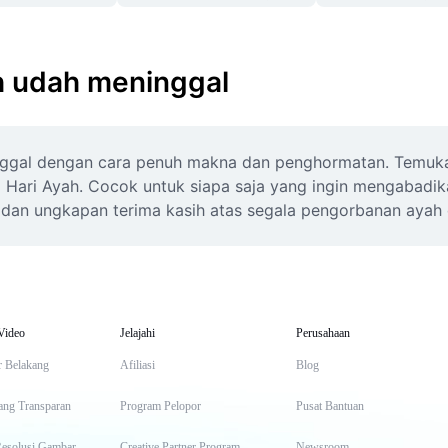
h udah meninggal
inggal dengan cara penuh makna dan penghormatan. Temukan
di Hari Ayah. Cocok untuk siapa saja yang ingin mengabadi
i dan ungkapan terima kasih atas segala pengorbanan ayah
Video
Jelajahi
Perusahaan
r Belakang
Afiliasi
Blog
ang Transparan
Program Pelopor
Pusat Bantuan
Resolusi Gambar
Creative Partner Program
Newsroom