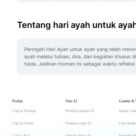
Tentang hari ayah untuk aya
Peringati Hari Ayah untuk ayah yang telah men
ayah melalui tulisan, doa, dan kegiatan khusus 
tiada. Jadikan momen ini sebagai waktu refleks
Produk
Fitur AI
Gambar & 
CapCut Desktop
Pembuat gambar AI
Hapus Lata
CapCut Online
Pembuat video AI
Latar Belak
CapCut Pad
Adegan dialog AI
Peningkat 