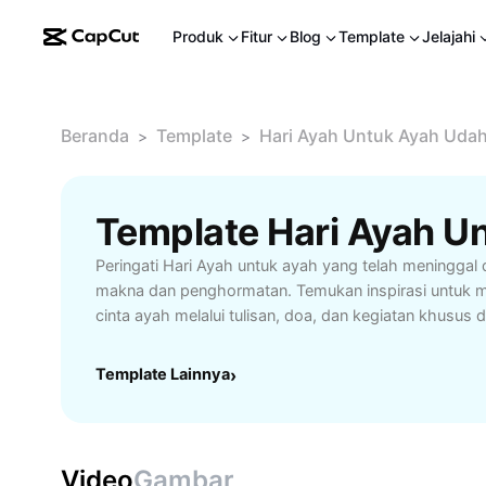
Produk
Fitur
Blog
Template
Jelajahi
Beranda
Template
Hari Ayah Untuk Ayah Uda
>
>
Peringati Hari Ayah untuk ayah yang telah meninggal
makna dan penghormatan. Temukan inspirasi untuk 
cinta ayah melalui tulisan, doa, dan kegiatan khusus 
untuk siapa saja yang ingin mengabadikan kenangan
walau ia telah tiada. Jadikan momen ini sebagai wakt
Template Lainnya
›
terima kasih atas segala pengorbanan ayah dalam hi
Video
Gambar