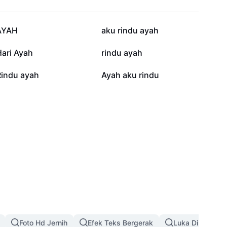
19,7 rb
18 rb
AYAH
aku rindu ayah
3,5 rb
3,1 rb
Hari Ayah
rindu ayah
364
193
Rindu ayah
Ayah aku rindu
Foto Hd Jernih
Efek Teks Bergerak
Luka Di Wajah