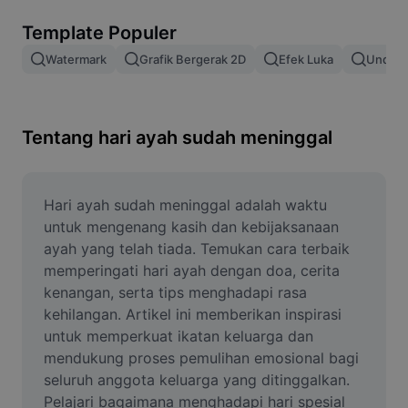
Hapus latar belakang gambar
Template Populer
Gabung gambar
Watermark
Grafik Bergerak 2D
Efek Luka
Unduh 
Penyempurna Gambar
Ubah Ukuran Gambar
Tentang hari ayah sudah meninggal
Editor Foto Online
Pembuat Meme
Hari ayah sudah meninggal adalah waktu 
untuk mengenang kasih dan kebijaksanaan 
AI Text Remover
ayah yang telah tiada. Temukan cara terbaik 
memperingati hari ayah dengan doa, cerita 
AI People Remover
kenangan, serta tips menghadapi rasa 
kehilangan. Artikel ini memberikan inspirasi 
AI Inpainting
untuk memperkuat ikatan keluarga dan 
Face Cutout
mendukung proses pemulihan emosional bagi 
seluruh anggota keluarga yang ditinggalkan. 
Pelajari bagaimana menghadapi hari spesial 