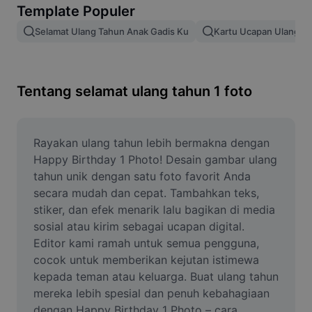
Template Populer
Hapus latar belakang gambar
Selamat Ulang Tahun Anak Gadis Ku
Kartu Ucapan Ulang T
Gabung gambar
Penyempurna Gambar
Tentang selamat ulang tahun 1 foto
Ubah Ukuran Gambar
Editor Foto Online
Rayakan ulang tahun lebih bermakna dengan 
Pembuat Meme
Happy Birthday 1 Photo! Desain gambar ulang 
tahun unik dengan satu foto favorit Anda 
AI Text Remover
secara mudah dan cepat. Tambahkan teks, 
stiker, dan efek menarik lalu bagikan di media 
AI People Remover
sosial atau kirim sebagai ucapan digital. 
Editor kami ramah untuk semua pengguna, 
AI Inpainting
cocok untuk memberikan kejutan istimewa 
Face Cutout
kepada teman atau keluarga. Buat ulang tahun 
mereka lebih spesial dan penuh kebahagiaan 
dengan Happy Birthday 1 Photo – cara 