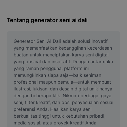
Hapus latar belakang gambar
Gabung gambar
Tentang generator seni ai dali
Penyempurna Gambar
Ubah Ukuran Gambar
Generator Seni AI Dali adalah solusi inovatif 
yang memanfaatkan kecanggihan kecerdasan 
Editor Foto Online
buatan untuk menciptakan karya seni digital 
yang orisinal dan inspiratif. Dengan antarmuka 
Pembuat Meme
yang ramah pengguna, platform ini 
memungkinkan siapa saja—baik seniman 
AI Text Remover
profesional maupun pemula—untuk membuat 
AI People Remover
ilustrasi, lukisan, dan desain digital unik hanya 
dengan beberapa klik. Nikmati berbagai gaya 
AI Inpainting
seni, filter kreatif, dan opsi penyesuaian sesuai 
preferensi Anda. Hasilkan karya seni 
Face Cutout
berkualitas tinggi untuk kebutuhan pribadi, 
media sosial, atau proyek kreatif Anda. 