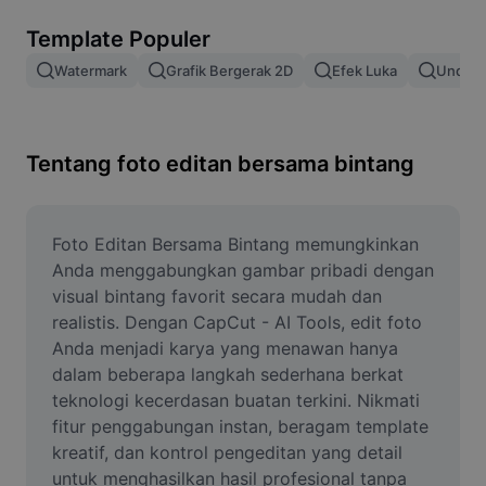
Hapus latar belakang gambar
Template Populer
Gabung gambar
Watermark
Grafik Bergerak 2D
Efek Luka
Unduh 
Penyempurna Gambar
Ubah Ukuran Gambar
Tentang foto editan bersama bintang
Editor Foto Online
Pembuat Meme
Foto Editan Bersama Bintang memungkinkan 
Anda menggabungkan gambar pribadi dengan 
AI Text Remover
visual bintang favorit secara mudah dan 
realistis. Dengan CapCut - AI Tools, edit foto 
AI People Remover
Anda menjadi karya yang menawan hanya 
dalam beberapa langkah sederhana berkat 
AI Inpainting
teknologi kecerdasan buatan terkini. Nikmati 
Face Cutout
fitur penggabungan instan, beragam template 
kreatif, dan kontrol pengeditan yang detail 
untuk menghasilkan hasil profesional tanpa 