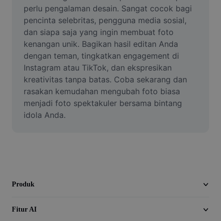
Video
perlu pengalaman desain. Sangat cocok bagi 
pencinta selebritas, pengguna media sosial, 
Hapus latar belakang video
dan siapa saja yang ingin membuat foto 
kenangan unik. Bagikan hasil editan Anda 
Tingkatkan kualitas
dengan teman, tingkatkan engagement di 
Instagram atau TikTok, dan ekspresikan 
Editor Video
kreativitas tanpa batas. Coba sekarang dan 
Pangkas Video
rasakan kemudahan mengubah foto biasa 
menjadi foto spektakuler bersama bintang 
Tambahkan Subtitle ke Video
idola Anda.
Konverter Video
Produk
Fitur AI