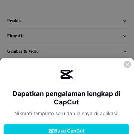
Seedream 5.0
Produk
Fitur AI
Gambar & Video
Jelajahi
Perusahaan
Dapatkan pengalaman lengkap di
CapCut
Nikmati template seru dan lainnya di aplikasi!
Buka CapCut
Ketentuan Layanan
Kebijakan Privasi
Kebijakan Cookie