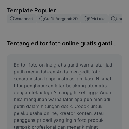
Hapus latar belakang gambar
Template Populer
Gabung gambar
Watermark
Grafik Bergerak 2D
Efek Luka
Unduh 
Penyempurna Gambar
Ubah Ukuran Gambar
Tentang editor foto online gratis ganti warna latar jadi putih
Editor Foto Online
Pembuat Meme
Editor foto online gratis ganti warna latar jadi 
putih memudahkan Anda mengedit foto 
AI Text Remover
secara instan tanpa instalasi aplikasi. Nikmati 
fitur penghapusan latar belakang otomatis 
AI People Remover
dengan teknologi AI canggih, sehingga Anda 
bisa mengubah warna latar apa pun menjadi 
AI Inpainting
putih dalam hitungan detik. Cocok untuk 
Face Cutout
pelaku usaha online, kreator konten, atau 
pengguna pribadi yang ingin foto produk 
tampak profesional dan menarik minat 