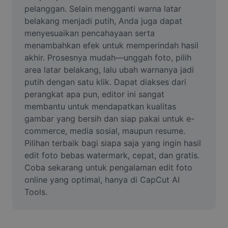
Video
pelanggan. Selain mengganti warna latar 
belakang menjadi putih, Anda juga dapat 
Hapus latar belakang video
menyesuaikan pencahayaan serta 
menambahkan efek untuk memperindah hasil 
Tingkatkan kualitas
akhir. Prosesnya mudah—unggah foto, pilih 
area latar belakang, lalu ubah warnanya jadi 
Editor Video
putih dengan satu klik. Dapat diakses dari 
Pangkas Video
perangkat apa pun, editor ini sangat 
membantu untuk mendapatkan kualitas 
Tambahkan Subtitle ke Video
gambar yang bersih dan siap pakai untuk e-
commerce, media sosial, maupun resume. 
Konverter Video
Pilihan terbaik bagi siapa saja yang ingin hasil 
edit foto bebas watermark, cepat, dan gratis. 
Coba sekarang untuk pengalaman edit foto 
online yang optimal, hanya di CapCut AI 
Tools.